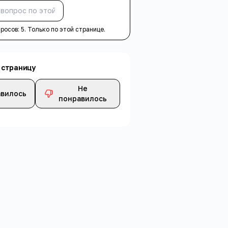
Спросить
просов:
5
. Только по этой странице.
 страницу
Не
вилось
понравилось