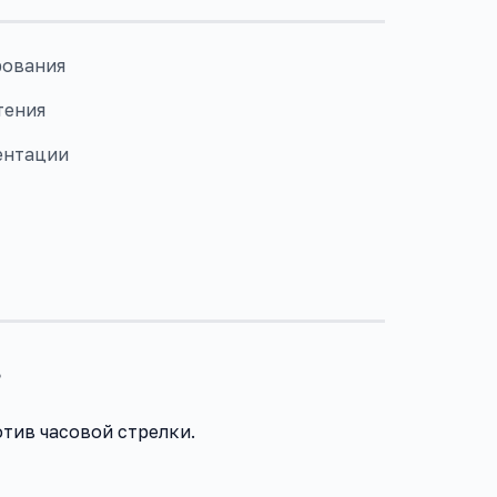
рования
тения
ентации
?
отив часовой стрелки.