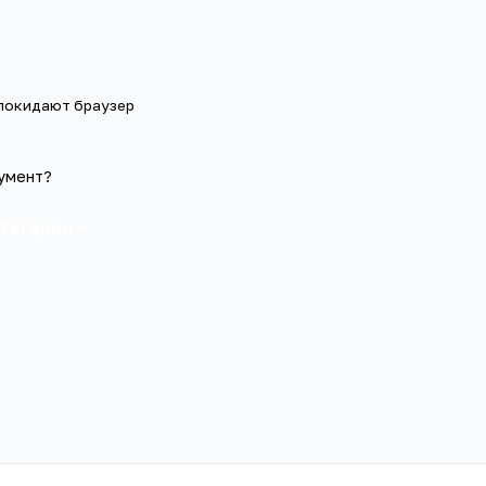
 покидают браузер
умент?
атегории