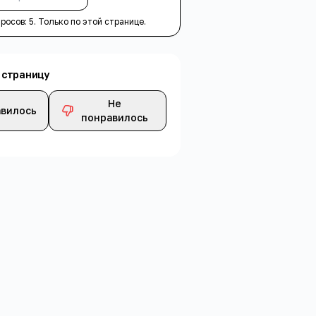
просов:
5
. Только по этой странице.
 страницу
Не
вилось
понравилось