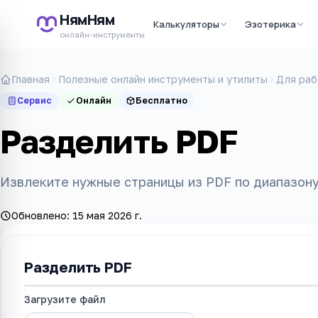
НямНям
Калькуляторы
Эзотерика
онлайн-инструменты
Главная
Полезные онлайн инструменты и утилиты
Для раб
Сервис
Онлайн
Бесплатно
Разделить PDF
Извлеките нужные страницы из PDF по диапазону
Обновлено:
15 мая 2026 г.
Разделить PDF
Загрузите файл