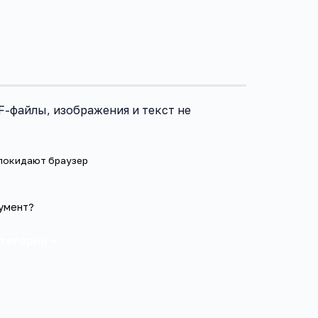
F-файлы, изображения и текст не
 покидают браузер
умент?
атегории