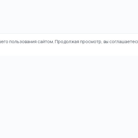
шего пользования сайтом. Продолжая просмотр, вы соглашаетесь
и
Политика конфиденциальности
Пользовательское соглашение
©
2026
НямНям. Все права защищены.