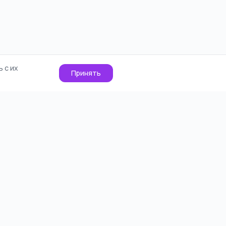
 с их
Принять
О проекте
Cookie
Контакты