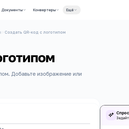
Документы
Конвертеры
Ещё
ы
Создать QR-код с логотипом
оготипом
пом. Добавьте изображение или
Спрос
Задайт