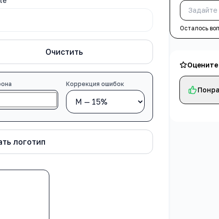
le
Осталось во
Очистить
Оцените
фона
Коррекция ошибок
Понра
ть логотип