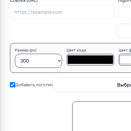
Ссылка (URL)
logoFi
Создать QR-код
Размер (px)
Цвет кода
Цвет 
Выбра
Добавить логотип