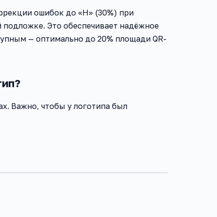
ррекции ошибок до «H» (30%) при
й подложке. Это обеспечивает надёжное
рупным — оптимально до 20% площади QR-
тип?
х. Важно, чтобы у логотипа был