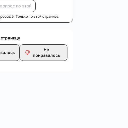
Спросить
просов:
5
. Только по этой странице.
 страницу
Не
вилось
понравилось