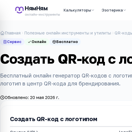
НямНям
Калькуляторы
Эзотерика
онлайн-инструменты
Главная
Полезные онлайн инструменты и утилиты
QR-код
Сервис
Онлайн
Бесплатно
Создать QR-код с л
Бесплатный онлайн генератор QR-кодов с логоти
логотип в центр QR-кода для брендирования.
Обновлено:
20 мая 2026 г.
Создать QR-код с логотипом