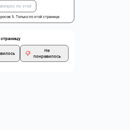
Спросить
просов:
5
. Только по этой странице.
 страницу
Не
вилось
понравилось