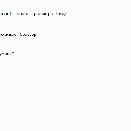
я небольшого размера. Видео
 покидают браузер
умент?
атегории