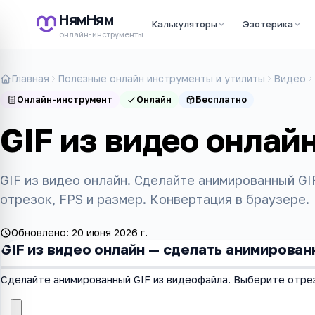
НямНям
Калькуляторы
Эзотерика
онлайн-инструменты
Главная
Полезные онлайн инструменты и утилиты
Видео
Онлайн-инструмент
Онлайн
Бесплатно
GIF из видео онлай
GIF из видео онлайн. Сделайте анимированный G
отрезок, FPS и размер. Конвертация в браузере.
Обновлено:
20 июня 2026 г.
GIF из видео онлайн — сделать анимирован
Сделайте анимированный GIF из видеофайла. Выберите отрез