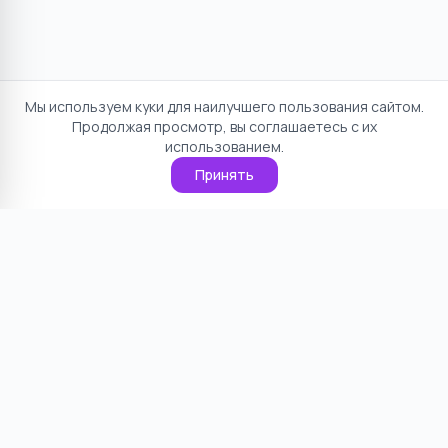
Мы используем куки для наилучшего пользования сайтом.
Продолжая просмотр, вы соглашаетесь с их
использованием.
Принять
Отказ от ответственности
Политика конфиденциальности
Пользовательское соглашение
О проекте
Cookie
Контакты
©
2026
НямНям. Все права защищены.