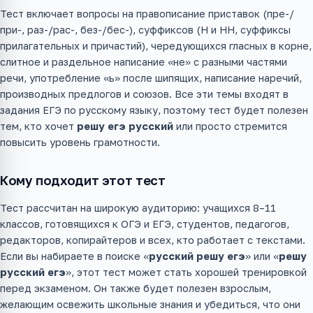
Тест включает вопросы на правописание приставок (пре-/
при-, раз-/рас-, без-/бес-), суффиксов (Н и НН, суффиксы
прилагательных и причастий), чередующихся гласных в корне,
слитное и раздельное написание «не» с разными частями
речи, употребление «ь» после шипящих, написание наречий,
производных предлогов и союзов. Все эти темы входят в
задания ЕГЭ по русскому языку, поэтому тест будет полезен
тем, кто хочет
решу егэ русский
или просто стремится
повысить уровень грамотности.
Кому подходит этот тест
Тест рассчитан на широкую аудиторию: учащихся 8–11
классов, готовящихся к ОГЭ и ЕГЭ, студентов, педагогов,
редакторов, копирайтеров и всех, кто работает с текстами.
Если вы набираете в поиске «
русский решу егэ
» или «
решу
русский егэ
», этот тест может стать хорошей тренировкой
перед экзаменом. Он также будет полезен взрослым,
желающим освежить школьные знания и убедиться, что они