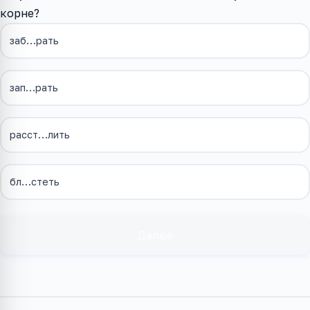
корне?
заб…рать
зап…рать
расст…лить
бл…стеть
Далее