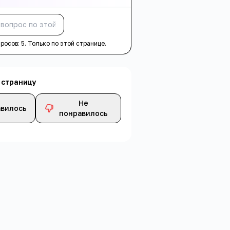
Спросить
просов:
5
. Только по этой странице.
 страницу
Не
вилось
понравилось