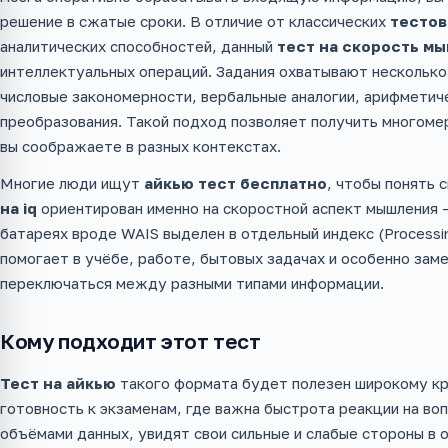
решение в сжатые сроки. В отличие от классических
тестов
аналитических способностей, данный
тест на скорость м
интеллектуальных операций. Задания охватывают несколько
числовые закономерности, вербальные аналогии, арифметич
преобразования. Такой подход позволяет получить многомер
вы соображаете в разных контекстах.
Многие люди ищут
айкью тест бесплатно
, чтобы понять 
на iq
ориентирован именно на скоростной аспект мышления 
батареях вроде WAIS выделен в отдельный индекс (Processi
помогает в учёбе, работе, бытовых задачах и особенно зам
переключаться между разными типами информации.
Кому подходит этот тест
Тест на айкью
такого формата будет полезен широкому кр
готовность к экзаменам, где важна быстрота реакции на в
объёмами данных, увидят свои сильные и слабые стороны в