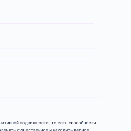
гнитивной подвижности, то есть способности
ленять существенное и находить верное