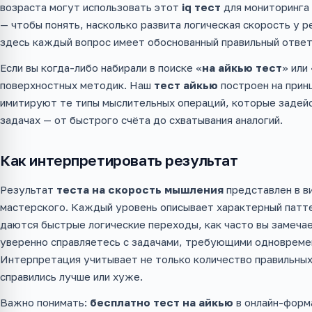
возраста могут использовать этот
iq тест
для мониторинга 
— чтобы понять, насколько развита логическая скорость у 
здесь каждый вопрос имеет обоснованный правильный ответ,
Если вы когда-либо набирали в поиске «
на айкью тест
» или 
поверхностных методик. Наш
тест айкью
построен на принц
имитируют те типы мыслительных операций, которые задей
задачах — от быстрого счёта до схватывания аналогий.
Как интерпретировать результат
Результат
теста на скорость мышления
представлен в ви
мастерского. Каждый уровень описывает характерный паттер
даются быстрые логические переходы, как часто вы замеча
уверенно справляетесь с задачами, требующими одновреме
Интерпретация учитывает не только количество правильных 
справились лучше или хуже.
Важно понимать:
бесплатно тест на айкью
в онлайн-форм