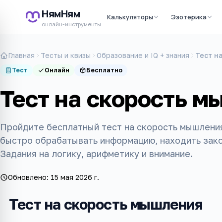
НямНям
Калькуляторы
Эзотерика
онлайн-инструменты
Главная
Тесты и квизы
Образование и IQ + знания
Тест н
Тест
Онлайн
Бесплатно
Тест на скорость 
Пройдите бесплатный тест на скорость мышления
быстро обрабатывать информацию, находить зако
Задания на логику, арифметику и внимание.
Обновлено:
15 мая 2026 г.
Тест на скорость мышления