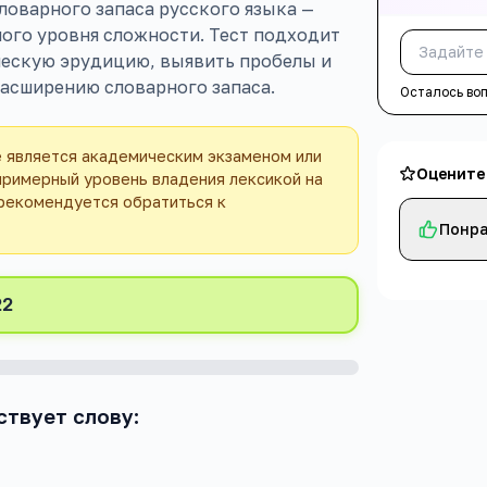
ловарного запаса русского языка —
ного уровня сложности. Тест подходит
ческую эрудицию, выявить пробелы и
асширению словарного запаса.
Осталось во
е является академическим экзаменом или
Оцените
примерный уровень владения лексикой на
 рекомендуется обратиться к
Понра
22
ствует слову: