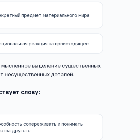
нкретный предмет материального мира
оциональная реакция на происходящее
Это мысленное выделение существенных
от несущественных деталей.
ствует слову:
особность сопереживать и понимать
ства другого