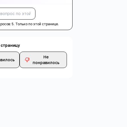
Спросить
просов:
5
. Только по этой странице.
 страницу
Не
вилось
понравилось