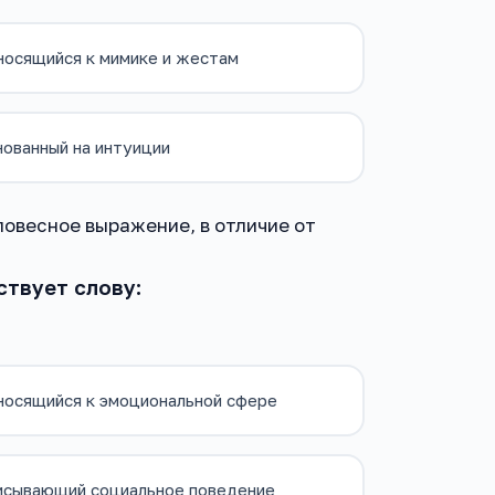
носящийся к мимике и жестам
ованный на интуиции
ловесное выражение, в отличие от
ствует слову:
носящийся к эмоциональной сфере
исывающий социальное поведение