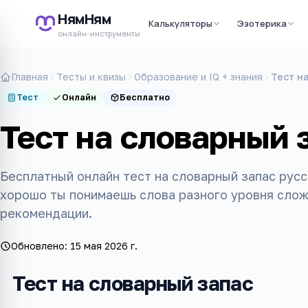
НямНям
Калькуляторы
Эзотерика
онлайн-инструменты
Главная
Тесты и квизы
Образование и IQ + знания
Тест н
Тест
Онлайн
Бесплатно
Тест на словарный 
Бесплатный онлайн тест на словарный запас русс
хорошо ты понимаешь слова разного уровня слож
рекомендации.
Обновлено:
15 мая 2026 г.
Тест на словарный запас