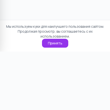
Мы используем куки для наилучшего пользования сайтом.
Продолжая просмотр, вы соглашаетесь с их
использованием.
Принять
Отказ от ответственности
Политика конфиденциальности
Пользовательское соглашение
О проекте
Cookie
Контакты
©
2026
НямНям. Все права защищены.