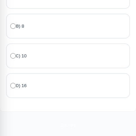
B) 8
C) 10
D) 16
Далее