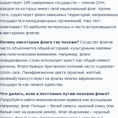
существует 195 суверенных государств — членов ООН,
каждое из которых имеет свой национальный флаг. Кроме
того, существуют флаги зависимых территорий, непризнанных
государств и международных организаций. Наш тест
охватывает 20 наиболее интересных и часто встречающихся
в викторинах флагов.
Почему некоторые флаги так похожи?
Сходство флагов
часто объясняется общей историей, культурными связями
или политическими влияниями. Например, флаги
скандинавских стран используют крест как общий символ
региона. Флаги бывших британских колоний часто содержат
Union Jack. Панафриканские цвета (красный, жёлтый,
зелёный) присутствуют на флагах многих африканских
государств как символ единства.
Что делать, если я постоянно путаю похожие флаги?
Попробуйте найти мнемонические правила или ассоциации.
Например, флаг Польши — белый сверху, красный снизу (как
белый снег на красной земле). Флаг Индонезии — красный
сверху, белый снизу (противоположность). Чем ярче и