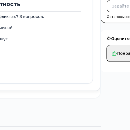
ктность
фликтах? 8 вопросов.
Осталось во
вочный.
Оцените
инут
Понра
т