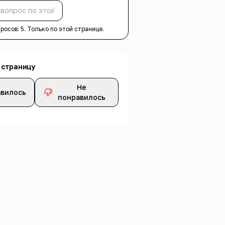
Спросить
просов:
5
. Только по этой странице.
 страницу
Не
вилось
понравилось