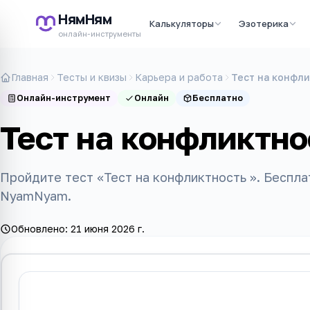
НямНям
Калькуляторы
Эзотерика
онлайн-инструменты
Главная
Тесты и квизы
Карьера и работа
Тест на конфл
Онлайн-инструмент
Онлайн
Бесплатно
Тест на конфликтно
Пройдите тест «Тест на конфликтность ». Беспла
NyamNyam.
Обновлено:
21 июня 2026 г.