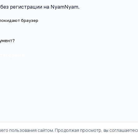
и без регистрации на NyamNyam.
 покидают браузер
умент?
атегории
шего пользования сайтом. Продолжая просмотр, вы соглашаетесь