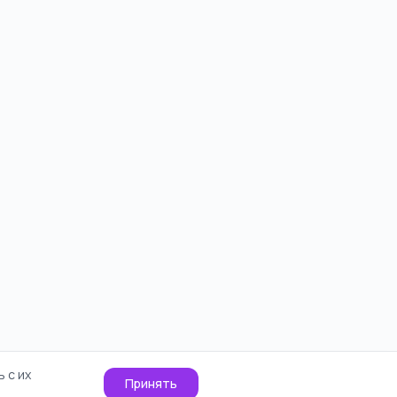
 с их
Принять