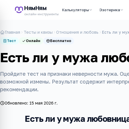
НямНям
Калькуляторы
Эзотерика
онлайн-инструменты
Главная
Тесты и квизы
Отношения и любовь
Есть ли у м
Тест
Онлайн
Бесплатно
Есть ли у мужа люб
Пройдите тест на признаки неверности мужа. Оц
возможной измены. Результат содержит интерпре
рекомендации.
Обновлено:
15 мая 2026 г.
Есть ли у мужа любовница