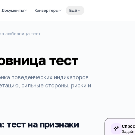
Документы
Конвертеры
Ещё
ужа любовница тест
овница тест
енка поведенческих индикаторов
тацию, сильные стороны, риски и
: тест на признаки
Спрос
Задайт