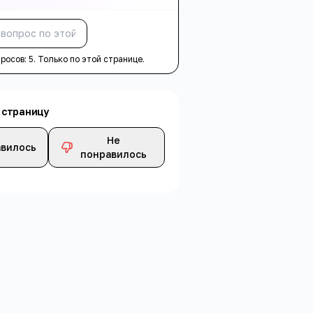
Спросить
просов:
5
. Только по этой странице.
 страницу
Не
вилось
понравилось