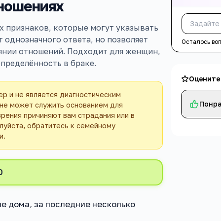
тношениях
х признаков, которые могут указывать
т однозначного ответа, но позволяет
Осталось во
янии отношений. Подходит для женщин,
пределённость в браке.
Оцените
р и не является диагностическим
Понра
 не может служить основанием для
зрения причиняют вам страдания или в
луйста, обратитесь к семейному
и.
0
не дома, за последние несколько