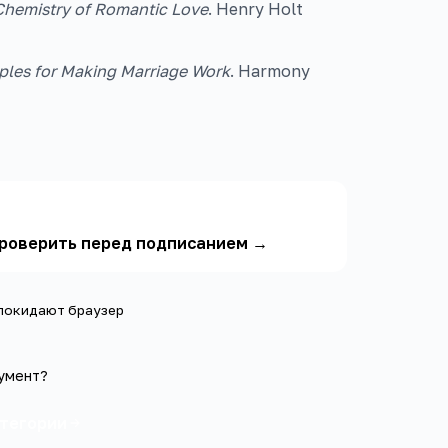
Chemistry of Romantic Love
. Henry Holt
ples for Making Marriage Work
. Harmony
 проверить перед подписанием
→
 покидают браузер
умент?
атегории