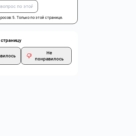
Спросить
просов:
5
. Только по этой странице.
 страницу
Не
вилось
понравилось