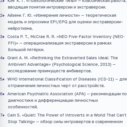
Юнг К. Г. «Психологические типы» — классическая работа,
вводящая понятия интроверсии и экстраверсии.
Айзенк Г. Ю. «Измерения личности» — теоретическая
модель и опросники EPI/EPQ для оценки экстраверсии–
нейротизма.
Costa P. T., McCrae R. R. «NEO Five-Factor Inventory (NEO-
FFI)» — операционализация экстраверсии в рамках
Большой пятёрки.
Grant A. M. «Rethinking the Extraverted Sales Ideal: The
Ambivert Advantage» (Psychological Science, 2013) —
исследование преимуществ амбивертов.
WHO International Classification of Diseases (ICD-11) — для
отграничения личностных черт от расстройств.
American Psychiatric Association (APA) — рекомендации по
диагностике и дифференциации личностных
особенностей.
Cain S. «Quiet: The Power of Introverts in a World That Can't
Stop Talking» — обзор силы интровертов в современном