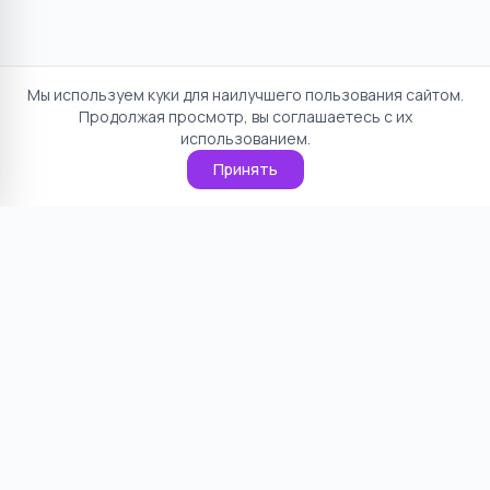
Мы используем куки для наилучшего пользования сайтом.
Продолжая просмотр, вы соглашаетесь с их
использованием.
Принять
Отказ от ответственности
Политика конфиденциальности
Пользовательское соглашение
О проекте
Cookie
Контакты
©
2026
НямНям. Все права защищены.