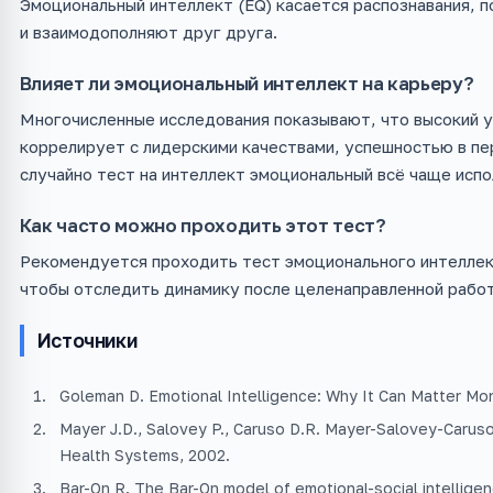
Эмоциональный интеллект (EQ) касается распознавания, п
и взаимодополняют друг друга.
Влияет ли эмоциональный интеллект на карьеру?
Многочисленные исследования показывают, что высокий 
коррелирует с лидерскими качествами, успешностью в пе
случайно тест на интеллект эмоциональный всё чаще испо
Как часто можно проходить этот тест?
Рекомендуется проходить тест эмоционального интеллект
чтобы отследить динамику после целенаправленной работ
Источники
Goleman D. Emotional Intelligence: Why It Can Matter Mo
Mayer J.D., Salovey P., Caruso D.R. Mayer-Salovey-Caruso
Health Systems, 2002.
Bar-On R. The Bar-On model of emotional-social intellige