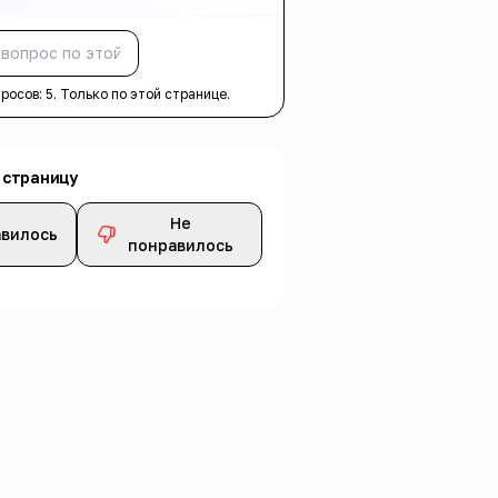
Спросить
просов:
5
. Только по этой странице.
 страницу
Не
вилось
понравилось