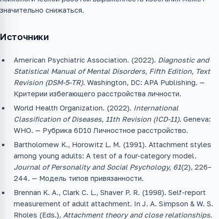
значительно снижаться.
Источники
American Psychiatric Association. (2022).
Diagnostic and
Statistical Manual of Mental Disorders, Fifth Edition, Text
Revision (DSM-5-TR)
. Washington, DC: APA Publishing. —
Критерии избегающего расстройства личности.
World Health Organization. (2022).
International
Classification of Diseases, 11th Revision (ICD-11)
. Geneva:
WHO. — Рубрика 6D10 Личностное расстройство.
Bartholomew K., Horowitz L. M. (1991). Attachment styles
among young adults: A test of a four-category model.
Journal of Personality and Social Psychology, 61
(2), 226–
244. — Модель типов привязанности.
Brennan K. A., Clark C. L., Shaver P. R. (1998). Self-report
measurement of adult attachment. In J. A. Simpson & W. S.
Rholes (Eds.),
Attachment theory and close relationships
.