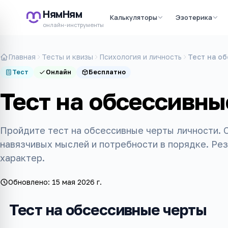
НямНям
Калькуляторы
Эзотерика
онлайн-инструменты
Главная
Тесты и квизы
Психология и личность
Тест на о
Тест
Онлайн
Бесплатно
Тест на обсессивны
Пройдите тест на обсессивные черты личности. 
навязчивых мыслей и потребности в порядке. Ре
характер.
Обновлено:
15 мая 2026 г.
Тест на обсессивные черты