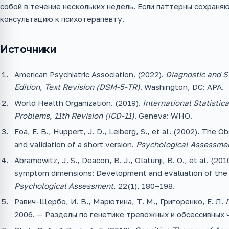
собой в течение нескольких недель. Если паттерны сохраня
консультацию к психотерапевту.
Источники
American Psychiatric Association. (2022).
Diagnostic and St
Edition, Text Revision (DSM-5-TR)
. Washington, DC: APA.
World Health Organization. (2019).
International Statistic
Problems, 11th Revision (ICD-11)
. Geneva: WHO.
Foa, E. B., Huppert, J. D., Leiberg, S., et al. (2002). Th
and validation of a short version.
Psychological Assessme
Abramowitz, J. S., Deacon, B. J., Olatunji, B. O., et al. (
symptom dimensions: Development and evaluation of the 
Psychological Assessment
, 22(1), 180–198.
Равич-Щербо, И. В., Марютина, Т. М., Григоренко, Е. Л.
2006. — Разделы по генетике тревожных и обсессивных 