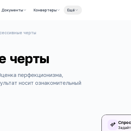
Документы
Конвертеры
Ещё
бсессивные черты
е черты
Оценка перфекционизма,
зультат носит ознакомительный
Спрос
Задайт