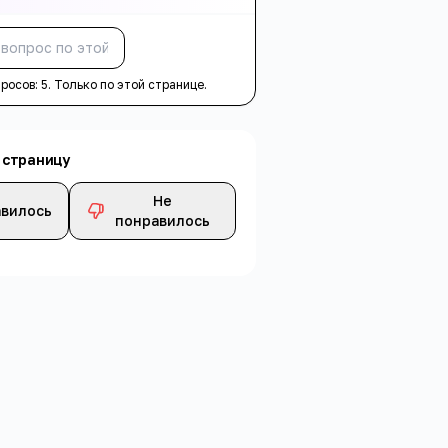
Спросить
просов:
5
. Только по этой странице.
 страницу
Не
вилось
понравилось