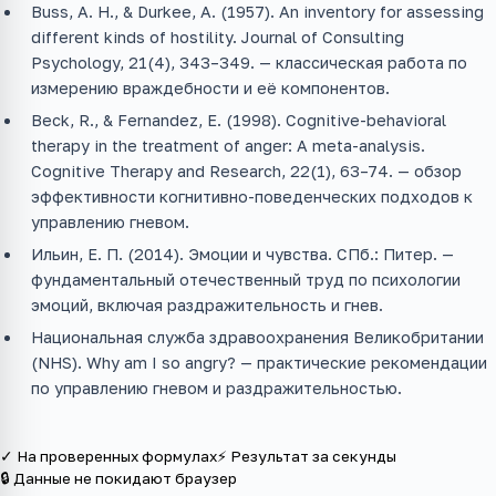
Buss, A. H., & Durkee, A. (1957). An inventory for assessing
different kinds of hostility. Journal of Consulting
Psychology, 21(4), 343–349. — классическая работа по
измерению враждебности и её компонентов.
Beck, R., & Fernandez, E. (1998). Cognitive-behavioral
therapy in the treatment of anger: A meta-analysis.
Cognitive Therapy and Research, 22(1), 63–74. — обзор
эффективности когнитивно-поведенческих подходов к
управлению гневом.
Ильин, Е. П. (2014). Эмоции и чувства. СПб.: Питер. —
фундаментальный отечественный труд по психологии
эмоций, включая раздражительность и гнев.
Национальная служба здравоохранения Великобритании
(NHS). Why am I so angry? — практические рекомендации
по управлению гневом и раздражительностью.
✓ На проверенных формулах
⚡ Результат за секунды
🔒 Данные не покидают браузер