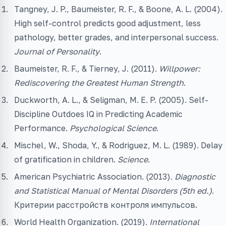
Tangney, J. P., Baumeister, R. F., & Boone, A. L. (2004).
High self-control predicts good adjustment, less
pathology, better grades, and interpersonal success.
Journal of Personality
.
Baumeister, R. F., & Tierney, J. (2011).
Willpower:
Rediscovering the Greatest Human Strength
.
Duckworth, A. L., & Seligman, M. E. P. (2005). Self-
Discipline Outdoes IQ in Predicting Academic
Performance.
Psychological Science
.
Mischel, W., Shoda, Y., & Rodriguez, M. L. (1989). Delay
of gratification in children.
Science
.
American Psychiatric Association. (2013).
Diagnostic
and Statistical Manual of Mental Disorders (5th ed.)
.
Критерии расстройств контроля импульсов.
World Health Organization. (2019).
International