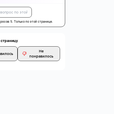
Спросить
просов:
5
. Только по этой странице.
 страницу
Не
вилось
понравилось