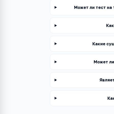
Может ли тест на
Как
Какие су
Может ли
Являе
Ка