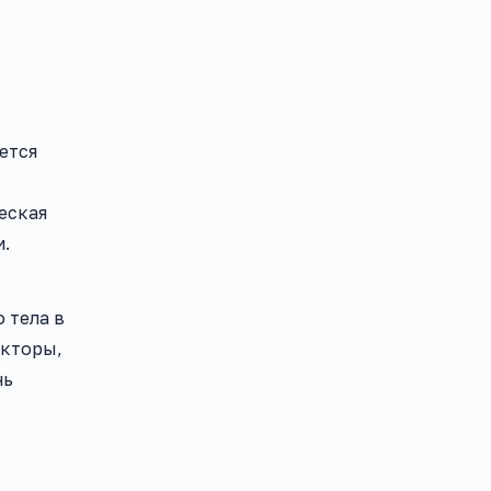
ется
еская
и.
 тела в
акторы,
нь