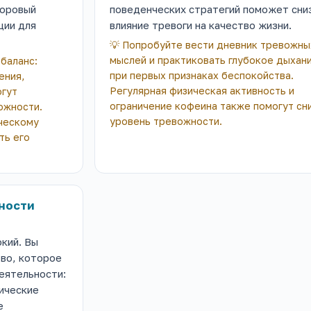
доровый
поведенческих стратегий поможет сни
ции для
влияние тревоги на качество жизни.
💡
Попробуйте вести дневник тревожны
мыслей и практиковать глубокое дыхан
баланс:
при первых признаках беспокойства.
ения,
Регулярная физическая активность и
огут
ограничение кофеина также помогут сн
ожности.
уровень тревожности.
ческому
ть его
ности
кий. Вы
во, которое
еятельности:
ические
е