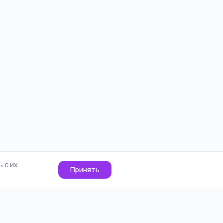
 с их
Принять