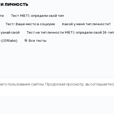
 и личность
ти
Тест MBTI: определи свой тип
Тест: Ваше место в социуме
Какой у меня тип личности?
 узнай свой
Тест на тип личности MBTI: определи свой 16-тип
 (IDRlabs)
🎯 Все тесты
шего пользования сайтом. Продолжая просмотр, вы соглашаетесь