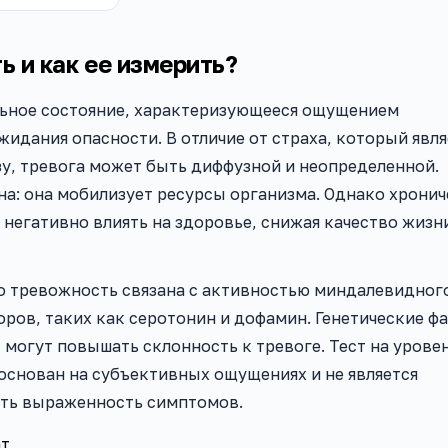
ь и как ее измерить?
ьное состояние, характеризующееся ощущением
жидания опасности. В отличие от страха, который явля
у, тревога может быть диффузной и неопределенной.
а: она мобилизует ресурсы организма. Однако хронич
 негативно влиять на здоровье, снижая качество жизн
о тревожность связана с активностью миндалевидного
ров, таких как серотонин и дофамин. Генетические ф
 могут повышать склонность к тревоге. Тест на урове
 основан на субъективных ощущениях и не является
ить выраженность симптомов.
ат