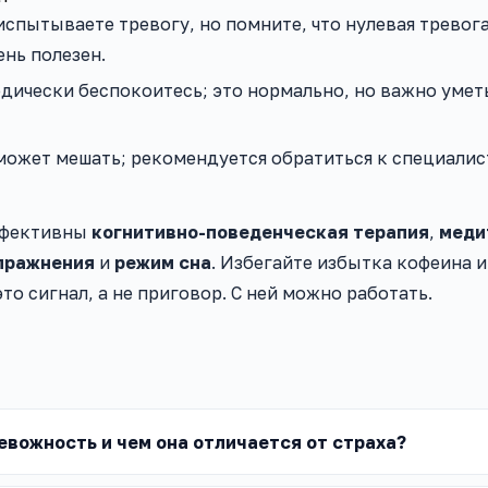
 испытываете тревогу, но помните, что нулевая тревог
ень полезен.
одически беспокоитесь; это нормально, но важно умет
 может мешать; рекомендуется обратиться к специалис
ффективны
когнитивно-поведенческая терапия
,
меди
пражнения
и
режим сна
. Избегайте избытка кофеина и
это сигнал, а не приговор. С ней можно работать.
евожность и чем она отличается от страха?