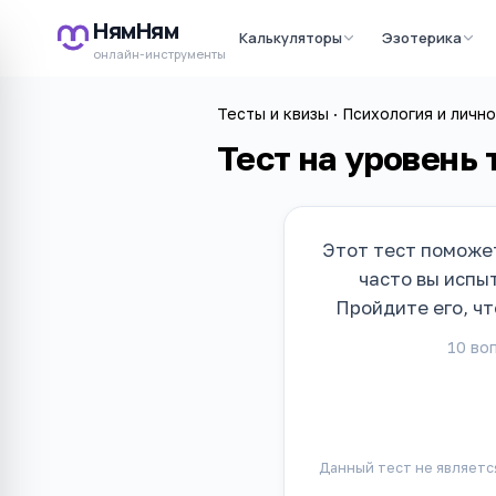
НямНям
Калькуляторы
Эзотерика
онлайн-инструменты
Тесты и квизы
·
Психология и лично
Тест на уровень
Этот тест поможет
часто вы испы
Пройдите его, ч
10
воп
Данный тест не являетс