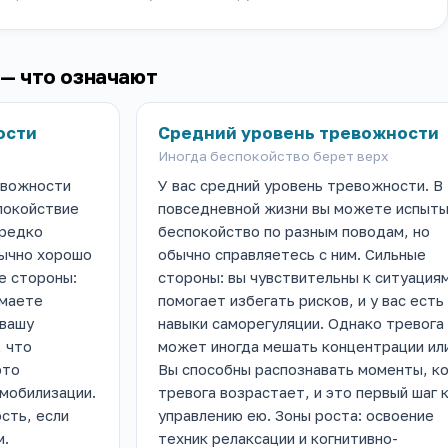
 — что означают
ости
Средний уровень тревожности
Иногда беспокойство берет верх
евожности
У вас средний уровень тревожности. В
покойствие
повседневной жизни вы можете испыт
 редко
беспокойство по разным поводам, но
бычно хорошо
обычно справляетесь с ним. Сильные
е стороны:
стороны: вы чувствительны к ситуациям
имаете
помогает избегать рисков, и у вас есть
 вашу
навыки саморегуляции. Однако тревога
, что
может иногда мешать концентрации или
это
Вы способны распознавать моменты, ко
 мобилизации.
тревога возрастает, и это первый шаг 
сть, если
управлению ею. Зоны роста: освоение
м.
техник релаксации и когнитивно-