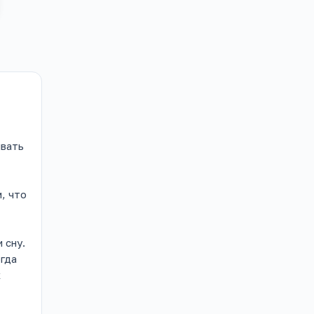
ывать
, что
 сну.
гда
к