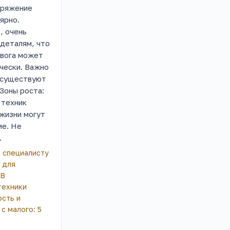
пряжение
ярно.
, очень
 деталям, что
евога может
чески. Важно
и существуют
Зоны роста:
 техник
 жизни могут
ие. Не
.
 специалисту
 для
 В
техники
ость и
с малого: 5