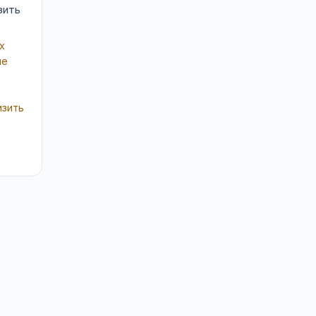
зить
х
ие
изить