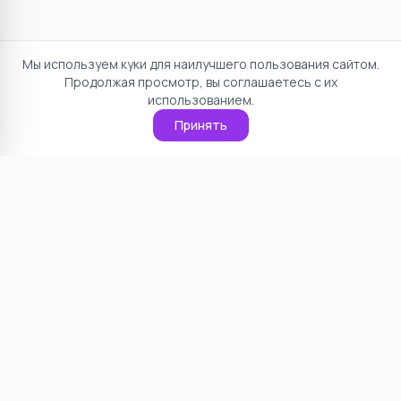
Мы используем куки для наилучшего пользования сайтом.
Продолжая просмотр, вы соглашаетесь с их
использованием.
Принять
Отказ от ответственности
Политика конфиденциальности
Пользовательское соглашение
О проекте
Cookie
Контакты
©
2026
НямНям. Все права защищены.