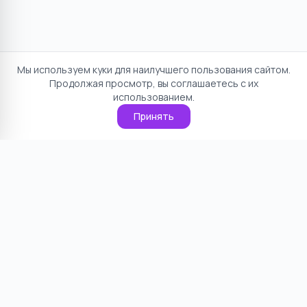
Мы используем куки для наилучшего пользования сайтом.
Продолжая просмотр, вы соглашаетесь с их
использованием.
Принять
Отказ от ответственности
Политика конфиденциальности
Пользовательское соглашение
О проекте
Cookie
Контакты
©
2026
НямНям. Все права защищены.