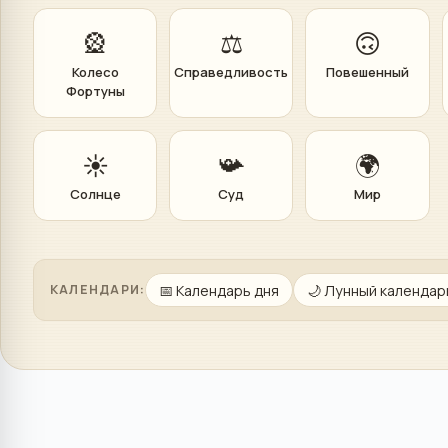
🎡
⚖️
🙃
Колесо
Справедливость
Повешенный
Фортуны
☀️
📯
🌍
Солнце
Суд
Мир
📅
Календарь дня
🌙
Лунный календар
КАЛЕНДАРИ: