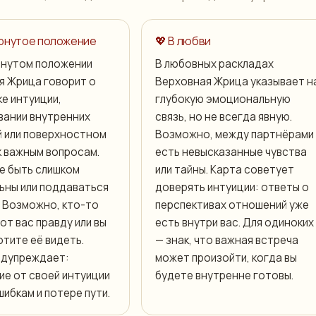
ёрнутое положение
💖 В любви
рнутом положении
В любовных раскладах
я Жрица говорит о
Верховная Жрица указывает н
е интуиции,
глубокую эмоциональную
вании внутренних
связь, но не всегда явную.
 или поверхностном
Возможно, между партнёрами
к важным вопросам.
есть невысказанные чувства
е быть слишком
или тайны. Карта советует
ьны или поддаваться
доверять интуиции: ответы о
. Возможно, кто-то
перспективах отношений уже
от вас правду или вы
есть внутри вас. Для одиноких
отите её видеть.
— знак, что важная встреча
едупреждает:
может произойти, когда вы
ие от своей интуиции
будете внутренне готовы.
шибкам и потере пути.