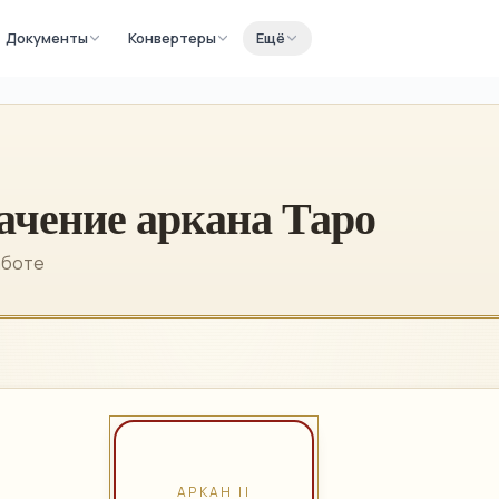
Документы
Конвертеры
Ещё
ачение аркана Таро
аботе
АРКАН
II