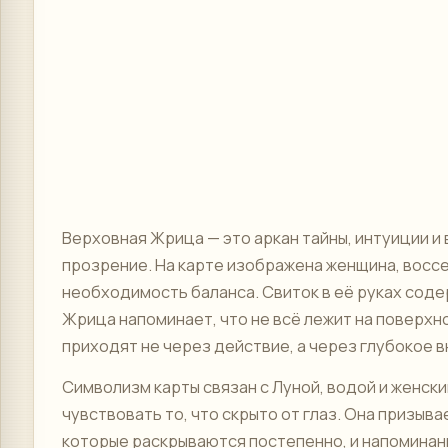
Верховная Жрица — это аркан тайны, интуиции и
прозрение. На карте изображена женщина, воссе
необходимость баланса. Свиток в её руках содер
Жрица напоминает, что не всё лежит на поверхно
приходят не через действие, а через глубокое 
Символизм карты связан с Луной, водой и женск
чувствовать то, что скрыто от глаз. Она призыв
которые раскрываются постепенно, и напоминани