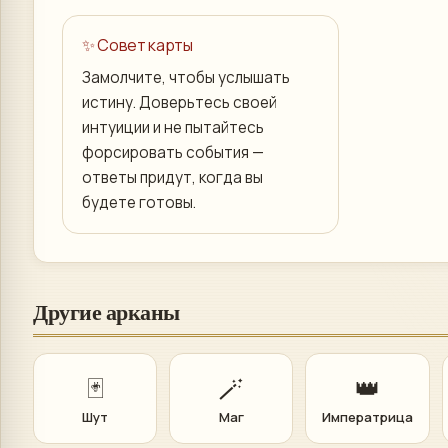
✨ Совет карты
Замолчите, чтобы услышать
истину. Доверьтесь своей
интуиции и не пытайтесь
форсировать события —
ответы придут, когда вы
будете готовы.
Другие арканы
🃏
🪄
👑
Шут
Маг
Императрица