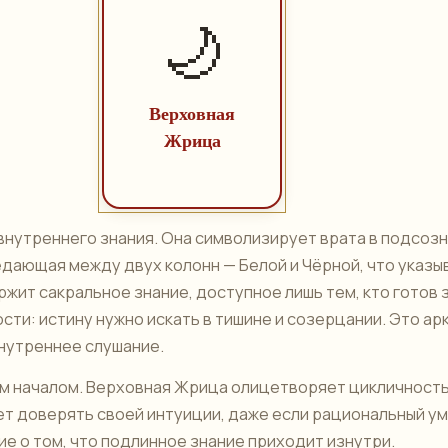
🌙
Верховная
Жрица
 внутреннего знания. Она символизирует врата в подсозн
дающая между двух колонн — Белой и Чёрной, что указыв
жит сакральное знание, доступное лишь тем, кто готов 
сти: истину нужно искать в тишине и созерцании. Это ар
внутреннее слушание.
им началом. Верховная Жрица олицетворяет цикличность
ает доверять своей интуиции, даже если рациональный ум
е о том, что подлинное знание приходит изнутри.