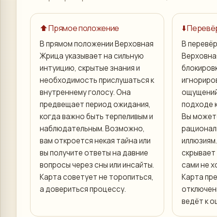
⬆️ Прямое положение
⬇️ Перев
В прямом положении Верховная
В перевё
Жрица указывает на сильную
Верховна
интуицию, скрытые знания и
блокировк
необходимость прислушаться к
игнориро
внутреннему голосу. Она
ощущений
предвещает период ожидания,
подходе 
когда важно быть терпеливым и
Вы может
наблюдательным. Возможно,
рационал
вам откроется некая тайна или
иллюзиям
вы получите ответы на давние
скрывает 
вопросы через сны или инсайты.
сами не х
Карта советует не торопиться,
Карта пр
а довериться процессу.
отключен
ведёт к о