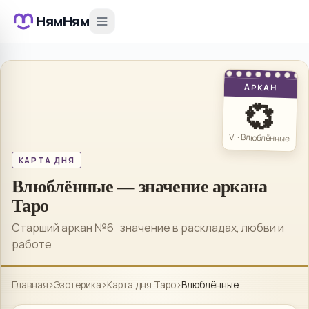
НямНям
АРКАН
💞
VI · Влюблённые
КАРТА ДНЯ
Влюблённые — значение аркана
Таро
Старший аркан №6 · значение в раскладах, любви и
работе
Главная
›
Эзотерика
›
Карта дня Таро
›
Влюблённые