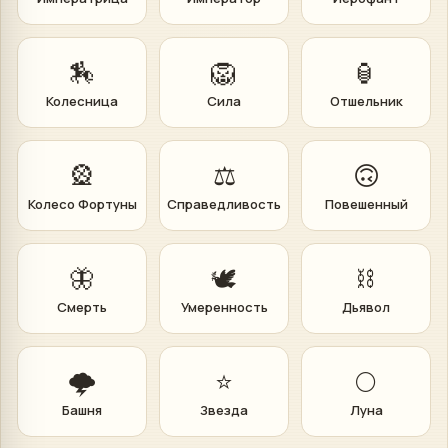
🏇
🦁
🏮
Колесница
Сила
Отшельник
🎡
⚖️
🙃
Колесо Фортуны
Справедливость
Повешенный
🦋
🕊️
⛓️
Смерть
Умеренность
Дьявол
🌩️
⭐
🌕
Башня
Звезда
Луна