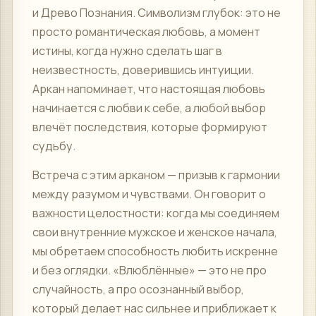
и Древо Познания. Символизм глубок: это не
просто романтическая любовь, а момент
истины, когда нужно сделать шаг в
неизвестность, доверившись интуиции.
Аркан напоминает, что настоящая любовь
начинается с любви к себе, а любой выбор
влечёт последствия, которые формируют
судьбу.
Встреча с этим арканом — призыв к гармонии
между разумом и чувствами. Он говорит о
важности целостности: когда мы соединяем
свои внутренние мужское и женское начала,
мы обретаем способность любить искренне
и без оглядки. «Влюблённые» — это не про
случайность, а про осознанный выбор,
который делает нас сильнее и приближает к