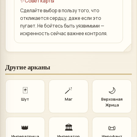
✨ Совет карты
Сделайте выбор в пользу того, что
откликается сердцу, даже если это
пугает. Не бойтесь быть уязвимыми —
искренность сейчас важнее контроля.
Другие арканы
🃏
🪄
🌙
Шут
Маг
Верховная
Жрица
👑
🏛️
📜
Императрица
Император
Иерофант