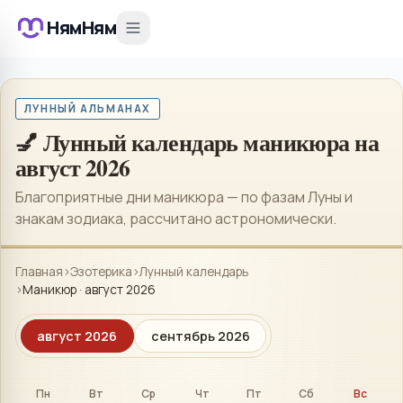
НямНям
ЛУННЫЙ АЛЬМАНАХ
💅 Лунный календарь маникюра на
август 2026
Благоприятные дни маникюра — по фазам Луны и
знакам зодиака, рассчитано астрономически.
Главная
›
Эзотерика
›
Лунный календарь
›
Маникюр · август 2026
август 2026
сентябрь 2026
Пн
Вт
Ср
Чт
Пт
Сб
Вс