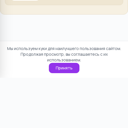
Мы используем куки для наилучшего пользования сайтом.
Продолжая просмотр, вы соглашаетесь с их
использованием.
Принять
Отказ от ответственности
Политика конфиденциальности
Пользовательское соглашение
О проекте
Cookie
Контакты
©
2026
НямНям. Все права защищены.