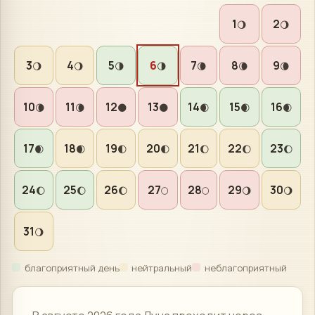
1
2
🌖
🌖
3
4
5
6
7
8
9
🌖
🌖
🌗
🌗
🌘
🌘
🌘
10
11
12
13
14
15
16
🌘
🌘
🌑
🌑
🌒
🌒
🌒
17
18
19
20
21
22
23
🌒
🌒
🌓
🌓
🌔
🌔
🌔
24
25
26
27
28
29
30
🌔
🌔
🌔
🌕
🌕
🌖
🌖
31
🌖
благоприятный день
нейтральный
неблагоприятный