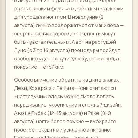
В августе 2026 года Луна проходит через
разные знаки и фазы, что даёт нам подсказки
для ухода за ногтями. В новолуние (2
августа) лучше воздержаться от маникюра —
энергия только зарождается, ногти могут
быть чувствительными. А вот на растущей
Луне (с 3 по 16 августа) процедуры пройдут
особенно удачно: кутикула будет мягкой, а
покрытие — стойким.
Особое внимание обратите на дни в знаках
Девы, Козерога и Тельца — они считаются
«ногтевыми»: здесь можно смело делать
наращивание, укрепление и сложный дизайн.
А вот в Рыбах (12–13 августа) и Раке (8–9
августа) ногти более ломкие — выбирайте
простое покрытие и усиленное питание.
Полнолуние 18 августа — время для