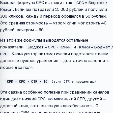
Базовая формула CPC выглядит так:
CPC = Бюджет /
. Если вы потратили 15 000 рублей и получили
Клики
300 кликов, каждый переход обошёлся в 50 рублей.
Это средняя стоимость — утром клик мог стоить 40
рублей, вечером — 60.
Из этой же формулы выводятся остальные
показатели:
и
Бюджет = CPC × Клики
Клики = Бюджет /
. Калькулятор автоматически подставляет ваши
CPC
данные в нужное уравнение — достаточно заполнить
любые два поля.
CPM = CPC × CTR × 10
(если CTR в процентах)
Эта связка особенно полезна при сравнении каналов:
один даёт низкий CPC, но маленький CTR, другой —
дорогой клик, зато высокую кликабельность. С
помощью CPM вы приводите затраты к единому