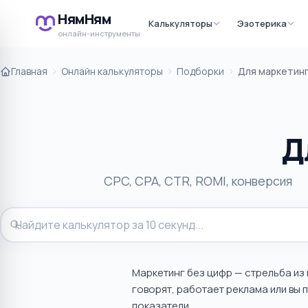
НямНям
Калькуляторы
Эзотерика
онлайн-инструменты
Главная
Онлайн калькуляторы
Подборки
Для маркетин
Д
CPC, CPA, CTR, ROMI, конверсия
Маркетинг без цифр — стрельба из 
говорят, работает реклама или вы
показатели.