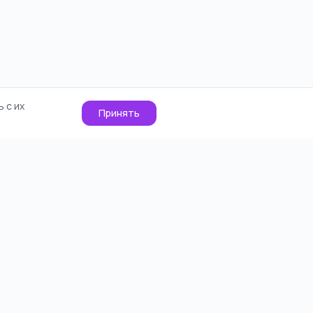
 с их
Принять
О проекте
Cookie
Контакты