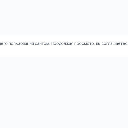
шего пользования сайтом. Продолжая просмотр, вы соглашаетесь
и
Политика конфиденциальности
Пользовательское соглашение
©
2026
НямНям. Все права защищены.