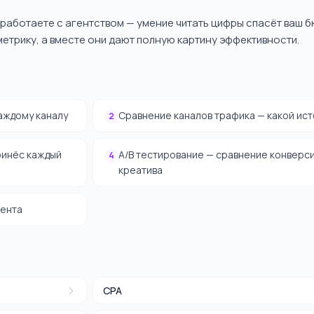
 работаете с агентством — умение читать цифры спасёт ваш 
метрику, а вместе они дают полную картину эффективности.
аждому каналу
Сравнение каналов трафика — какой ис
2
ринёс каждый
A/B тестирование — сравнение конверси
4
креатива
иента
CPA