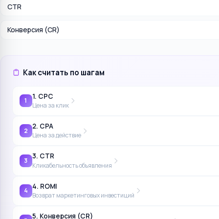
CTR
Конверсия (CR)
Как считать по шагам
1. CPC
1
Цена за клик
2. CPA
2
Цена за действие
3. CTR
3
Кликабельность объявления
4. ROMI
4
Возврат маркетинговых инвестиций
5. Конверсия (CR)