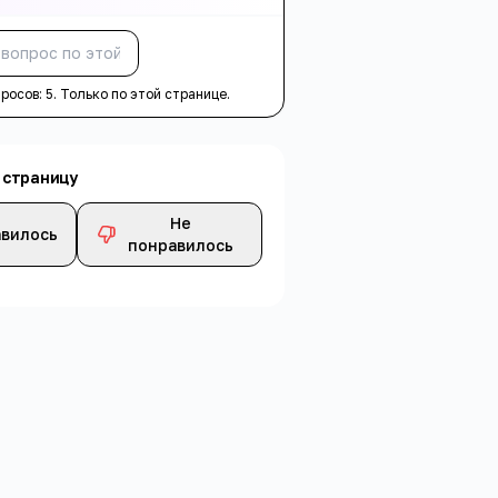
Спросить
просов:
5
. Только по этой странице.
 страницу
Не
вилось
понравилось