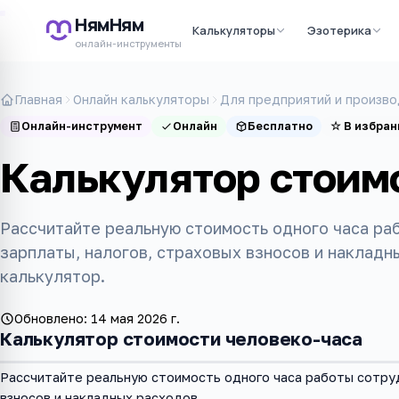
НямНям
Калькуляторы
Эзотерика
онлайн-инструменты
Главная
Онлайн калькуляторы
Для предприятий и произво
Онлайн-инструмент
Онлайн
Бесплатно
☆
В избран
Калькулятор стоим
Рассчитайте реальную стоимость одного часа ра
зарплаты, налогов, страховых взносов и накладн
калькулятор.
Обновлено:
14 мая 2026 г.
Калькулятор стоимости человеко-часа
Рассчитайте реальную стоимость одного часа работы сотруд
взносов и накладных расходов.