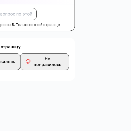
Спросить
просов:
5
. Только по этой странице.
 страницу
Не
вилось
понравилось