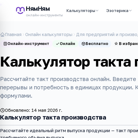
НямНям
Калькуляторы
Эзотерика
онлайн-инструменты
Главная
Онлайн калькуляторы
Для предприятий и произво
Онлайн-инструмент
Онлайн
Бесплатно
☆
В избран
Калькулятор такта 
Рассчитайте такт производства онлайн. Введите
перерывы и потребность в единицах продукции. 
формулами.
Обновлено:
14 мая 2026 г.
Калькулятор такта производства
Рассчитайте идеальный ритм выпуска продукции — такт прои
требуемого объёма выпуска.