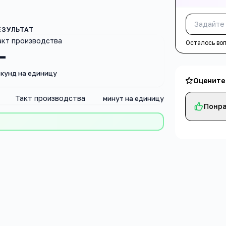
акт производства
Осталось во
—
екунд на единицу
Оцените
Такт производства
минут на единицу
Понра