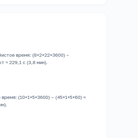
 Чистое время: (8×2×22×3600) –
 ≈ 229,1 с (3,8 мин).
е время: (10×1×5×3600) – (45×1×5×60) =
ин).