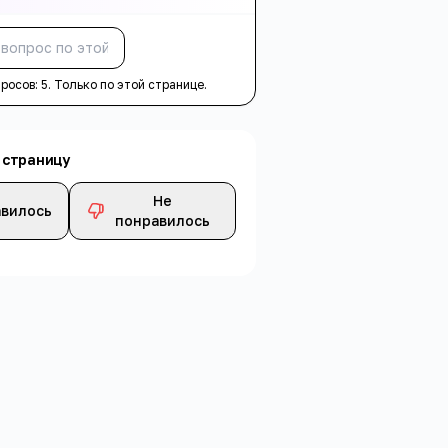
Спросить
просов:
5
. Только по этой странице.
 страницу
Не
вилось
понравилось