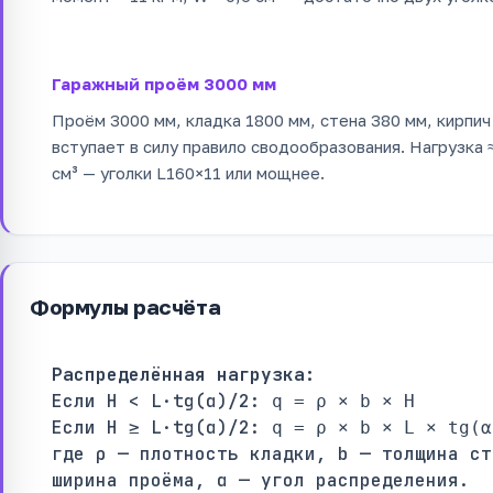
Гаражный проём 3000 мм
Проём 3000 мм, кладка 1800 мм, стена 380 мм, кирпич 
вступает в силу правило сводообразования. Нагрузка ≈ 
см³ — уголки L160×11 или мощнее.
Формулы расчёта
Распределённая нагрузка:
Если H < L·tg(α)/2:
q = ρ × b × H
Если H ≥ L·tg(α)/2:
q = ρ × b × L × tg(α
где ρ — плотность кладки, b — толщина ст
ширина проёма, α — угол распределения.