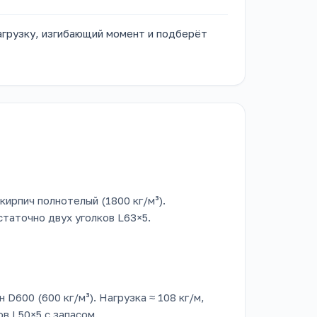
грузку, изгибающий момент и подберёт
кирпич полнотелый (1800 кг/м³).
остаточно двух уголков L63×5.
 D600 (600 кг/м³). Нагрузка ≈ 108 кг/м,
ов L50×5 с запасом.