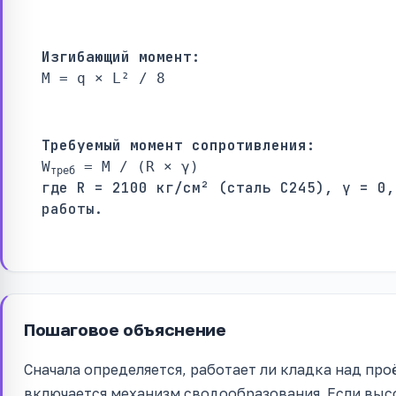
Изгибающий момент:
M = q × L² / 8
Требуемый момент сопротивления:
W
= M / (R × γ)
треб
где R = 2100 кг/см² (сталь С245), γ = 0,
работы.
Пошаговое объяснение
Сначала определяется, работает ли кладка над про
включается механизм сводообразования. Если вы