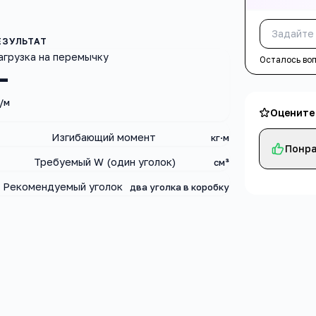
агрузка на перемычку
Осталось во
—
/м
Оцените
Изгибающий момент
кг·м
Понра
Требуемый W (один уголок)
см³
Рекомендуемый уголок
два уголка в коробку