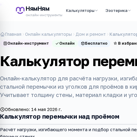
НямНям
Калькуляторы
Эзотерика
онлайн-инструменты
Главная
Онлайн калькуляторы
Дом и ремонт
Калькулято
Онлайн-инструмент
Онлайн
Бесплатно
☆
В избран
Калькулятор перем
Онлайн-калькулятор для расчёта нагрузки, изги
стальной перемычки из уголков для проёмов в ки
Учитывает толщину стены, материал кладки и уг
Обновлено:
14 мая 2026 г.
Калькулятор перемычки над проёмом
Расчёт нагрузки, изгибающего момента и подбор стальной пе
блочных стенах.