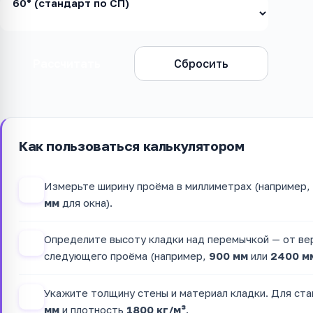
Рассчитать
Сбросить
Как пользоваться калькулятором
Измерьте ширину проёма в миллиметрах (например,
1
мм
для окна).
Определите высоту кладки над перемычкой — от вер
2
следующего проёма (например,
900 мм
или
2400 м
Укажите толщину стены и материал кладки. Для ст
3
мм
и плотность
1800 кг/м³
.