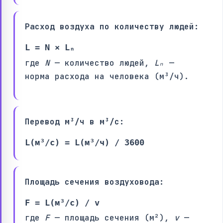
Расход воздуха по количеству людей:
L = N × Lₙ
где
N
— количество людей,
Lₙ
—
норма расхода на человека (м³/ч).
Перевод м³/ч в м³/с:
L(м³/с) = L(м³/ч) / 3600
Площадь сечения воздуховода:
F = L(м³/с) / v
где
F
— площадь сечения (м²),
v
—