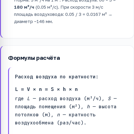
180 м³/ч
(0.05 м³/с). При скорости 3 м/с
площадь воздуховода: 0.05 / 3 = 0.0167 м² →
диаметр ~146 мм.
Формулы расчёта
Расход воздуха по кратности:
L = V × n = S × h × n
где
L
— расход воздуха (м³/ч),
S
—
площадь помещения (м²),
h
— высота
потолков (м),
n
— кратность
воздухообмена (раз/час).