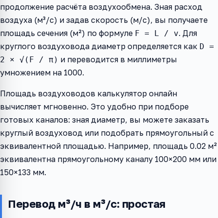
продолжение расчёта воздухообмена. Зная расход
воздуха (м³/с) и задав скорость (м/с), вы получаете
площадь сечения (м²) по формуле
. Для
F = L / v
круглого воздуховода диаметр определяется как
D =
и переводится в миллиметры
2 × √(F / π)
умножением на 1000.
Площадь воздуховодов калькулятор онлайн
вычисляет мгновенно. Это удобно при подборе
готовых каналов: зная диаметр, вы можете заказать
круглый воздуховод или подобрать прямоугольный с
эквивалентной площадью. Например, площадь 0.02 м²
эквивалентна прямоугольному каналу 100×200 мм или
150×133 мм.
Перевод м³/ч в м³/с: простая