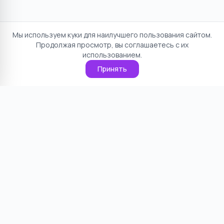
Мы используем куки для наилучшего пользования сайтом.
Продолжая просмотр, вы соглашаетесь с их
использованием.
Принять
Отказ от ответственности
Политика конфиденциальности
Пользовательское соглашение
О проекте
Cookie
Контакты
©
2026
НямНям. Все права защищены.