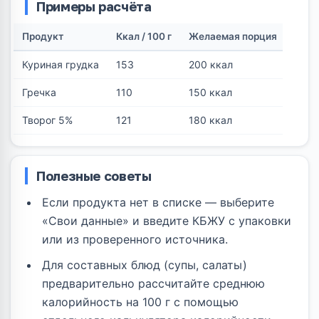
Примеры расчёта
Продукт
Ккал / 100 г
Желаемая порция
Вес 
Куриная грудка
153
200 ккал
131 г
Гречка
110
150 ккал
136 г
Творог 5%
121
180 ккал
149 г
Полезные советы
Если продукта нет в списке — выберите
«Свои данные» и введите КБЖУ с упаковки
или из проверенного источника.
Для составных блюд (супы, салаты)
предварительно рассчитайте среднюю
калорийность на 100 г с помощью