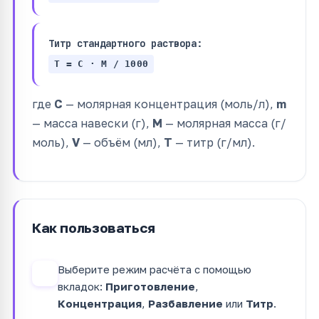
Титр стандартного раствора:
T = C · M / 1000
где
C
— молярная концентрация (моль/л),
m
— масса навески (г),
M
— молярная масса (г/
моль),
V
— объём (мл),
T
— титр (г/мл).
Как пользоваться
Выберите режим расчёта с помощью
1
вкладок:
Приготовление
,
Концентрация
,
Разбавление
или
Титр
.