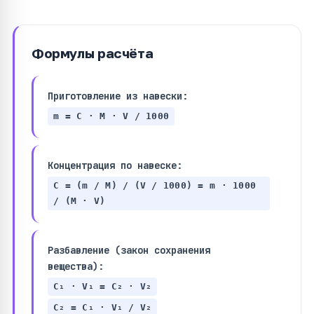
Формулы расчёта
Приготовление из навески:
m = C · M · V / 1000
Концентрация по навеске:
C = (m / M) / (V / 1000) = m · 1000
/ (M · V)
Разбавление (закон сохранения
вещества):
C₁ · V₁ = C₂ · V₂
C₂ = C₁ · V₁ / V₂