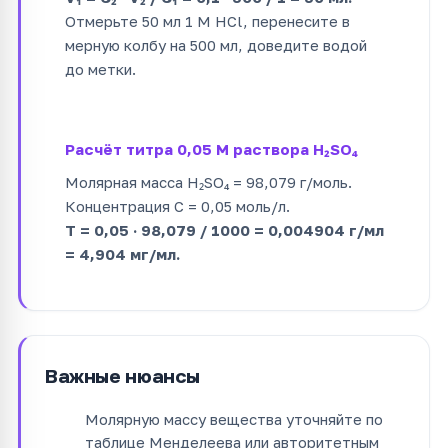
Отмерьте 50 мл 1 М HCl, перенесите в
мерную колбу на 500 мл, доведите водой
до метки.
Расчёт титра 0,05 М раствора H₂SO₄
Молярная масса H₂SO₄ = 98,079 г/моль.
Концентрация C = 0,05 моль/л.
T = 0,05 · 98,079 / 1000 = 0,004904 г/мл
= 4,904 мг/мл.
Важные нюансы
Молярную массу вещества уточняйте по
таблице Менделеева или авторитетным