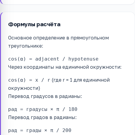
Формулы расчёта
Основное определение в прямоугольном
треугольнике:
cos(α) = adjacent / hypotenuse
Через координаты на единичной окружности:
(где r = 1 для единичной
cos(α) = x / r
окружности)
Перевод градусов в радианы:
рад = градусы × π / 180
Перевод градов в радианы:
рад = грады × π / 200