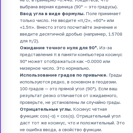
выбрана верная единица (90° — это градусы).
Ввод угла в виде формулы.
Поле принимает
только число. Не вводите «π/2», «60°» или
«1.5π». Вместо этого посчитайте значение и
введите десятичной дробью (например, 1.5708
для π/2).
Ожидание точного нуля для 90°.
Из-за
представления π в памяти компьютера косинус
90° может отображаться как ~0.0000 или
мизерное число. Это нормально.
Использование градов по привычке.
Грады
используются редко, в основном в геодезии.
100 градов — это прямой угол (90°). Если ваш
результат резко отличается от ожидаемого,
проверьте, не установлены ли случайно грады.
Отрицательные углы.
Косинус чётная
функция: cos(-α) = cos(α). Отрицательный угол
даст тот же косинус, что и положительный. Это
не ошибка ввода, а свойство функции.