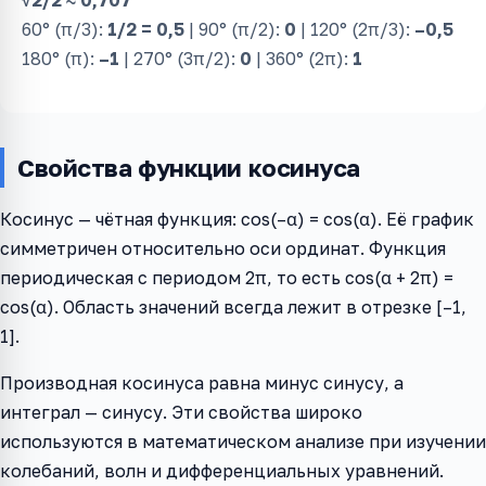
√2/2 ≈ 0,707
60° (π/3):
1/2 = 0,5
| 90° (π/2):
0
| 120° (2π/3):
–0,5
180° (π):
–1
| 270° (3π/2):
0
| 360° (2π):
1
Свойства функции косинуса
Косинус — чётная функция: cos(–α) = cos(α). Её график
симметричен относительно оси ординат. Функция
периодическая с периодом 2π, то есть cos(α + 2π) =
cos(α). Область значений всегда лежит в отрезке [–1,
1].
Производная косинуса равна минус синусу, а
интеграл — синусу. Эти свойства широко
используются в математическом анализе при изучении
колебаний, волн и дифференциальных уравнений.