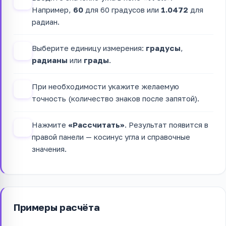
1
Например,
60
для 60 градусов или
1.0472
для
радиан.
Выберите единицу измерения:
градусы
,
2
радианы
или
грады
.
При необходимости укажите желаемую
3
точность (количество знаков после запятой).
Нажмите
«Рассчитать»
. Результат появится в
4
правой панели — косинус угла и справочные
значения.
Примеры расчёта