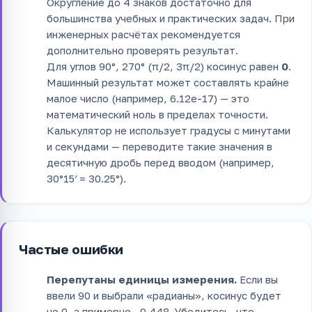
Округление до 4 знаков достаточно для
большинства учебных и практических задач. При
инженерных расчётах рекомендуется
дополнительно проверять результат.
Для углов 90°, 270° (π/2, 3π/2) косинус равен
0
.
Машинный результат может составлять крайне
малое число (например, 6.12e-17) — это
математический ноль в пределах точности.
Калькулятор не использует градусы с минутами
и секундами — переводите такие значения в
десятичную дробь перед вводом (например,
30°15′ = 30.25°).
Частые ошибки
Перепутаны единицы измерения.
Если вы
ввели 90 и выбрали «радианы», косинус будет
не 0, а примерно –0.448. Убедитесь, что