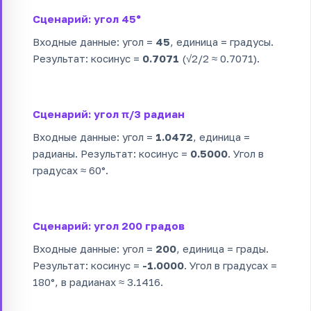
Сценарий: угол 45°
Входные данные: угол =
45
, единица = градусы.
Результат: косинус =
0.7071
(√2/2 ≈ 0.7071).
Сценарий: угол π/3 радиан
Входные данные: угол =
1.0472
, единица =
радианы. Результат: косинус =
0.5000
. Угол в
градусах ≈ 60°.
Сценарий: угол 200 градов
Входные данные: угол =
200
, единица = грады.
Результат: косинус =
-1.0000
. Угол в градусах =
180°, в радианах ≈ 3.1416.