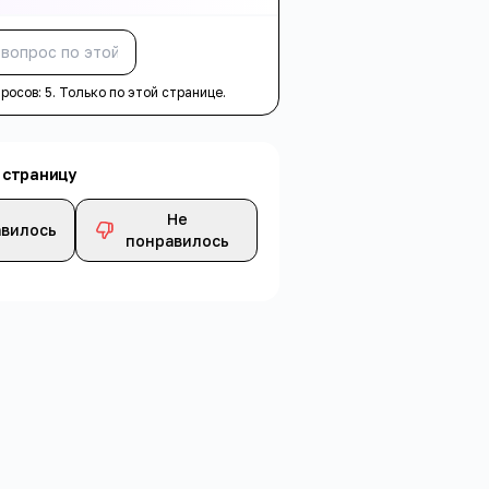
Спросить
просов:
5
. Только по этой странице.
 страницу
Не
вилось
понравилось