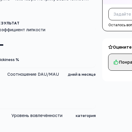
Осталось во
оэффициент липкости
—
Оцените
ickiness %
Понра
Соотношение DAU/MAU
дней в месяце
Уровень вовлечённости
категория