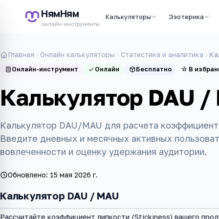
НямНям
Калькуляторы
Эзотерика
онлайн-инструменты
Главная
Онлайн калькуляторы
Статистика и аналитика
Ка
Онлайн-инструмент
Онлайн
Бесплатно
☆
В избран
Калькулятор DAU /
Калькулятор DAU/MAU для расчета коэффициента 
Введите дневных и месячных активных пользоват
вовлеченности и оценку удержания аудитории.
Обновлено:
15 мая 2026 г.
Калькулятор DAU / MAU
Рассчитайте коэффициент липкости (Stickiness) вашего про