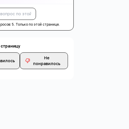
Спросить
просов:
5
. Только по этой странице.
 страницу
Не
вилось
понравилось