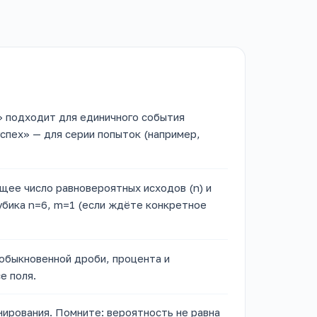
» подходит для единичного события
успех» — для серии попыток (например,
бщее число равновероятных исходов (n) и
кубика n=6, m=1 (если ждёте конкретное
обыкновенной дроби, процента и
е поля.
нирования. Помните: вероятность не равна