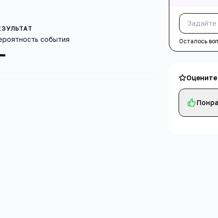
ероятность события
Осталось во
—
Оцените
Понра