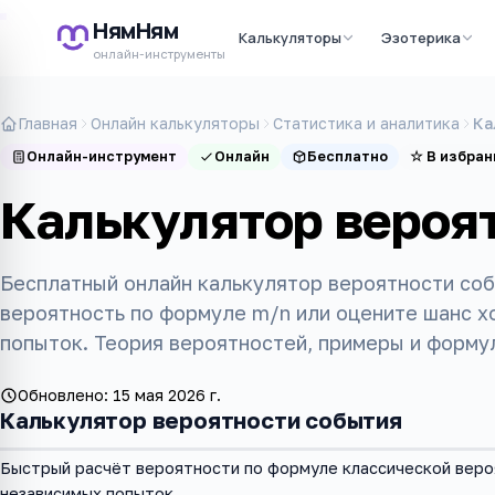
НямНям
Калькуляторы
Эзотерика
онлайн-инструменты
Главная
Онлайн калькуляторы
Статистика и аналитика
Ка
Онлайн-инструмент
Онлайн
Бесплатно
☆
В избран
Калькулятор вероя
Бесплатный онлайн калькулятор вероятности соб
вероятность по формуле m/n или оцените шанс хо
попыток. Теория вероятностей, примеры и форму
Обновлено:
15 мая 2026 г.
Калькулятор вероятности события
Быстрый расчёт вероятности по формуле классической вероя
независимых попыток.