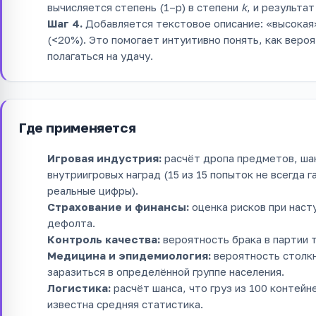
вычисляется степень (1–p) в степени
k
, и результа
Шаг 4.
Добавляется текстовое описание: «высокая»
(<20%). Это помогает интуитивно понять, как вероя
полагаться на удачу.
Где применяется
Игровая индустрия:
расчёт дропа предметов, шан
внутриигровых наград (15 из 15 попыток не всегда 
реальные цифры).
Страхование и финансы:
оценка рисков при наст
дефолта.
Контроль качества:
вероятность брака в партии 
Медицина и эпидемиология:
вероятность столкн
заразиться в определённой группе населения.
Логистика:
расчёт шанса, что груз из 100 контей
известна средняя статистика.