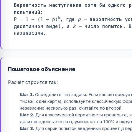
Вероятность наступления хотя бы одного р
испытаний:
k
, где
p
— вероятность ус
P = 1 – (1 – p)
десятичном виде), а
k
— число попыток. В
независимы.
Пошаговое объяснение
Расчёт строится так:
Шаг 1.
Определите тип задачи. Если вас интересуе
тираж, одна карта), используйте классическую фор
независимо несколько раз, считайте по второй.
Шаг 2.
Для классической вероятности проверьте, ч
делит введённые m на n, умножает на 100% и округл
Шаг 3.
Для серии попыток введённый процент
p
пер