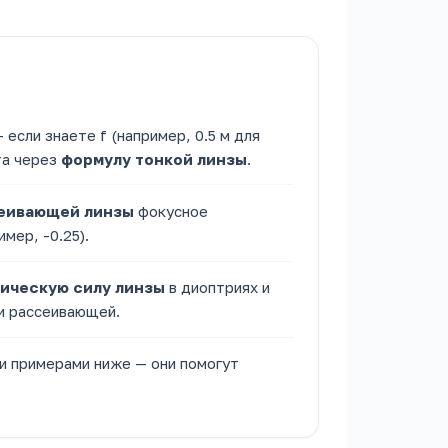
сли знаете f (например, 0.5 м для
та через
формулу тонкой линзы
.
еивающей линзы
фокусное
мер, -0.25).
ическую силу линзы
в диоптриях и
и рассеивающей.
и примерами ниже — они помогут