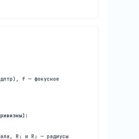
(дптр), f — фокусное
кривизны):
иала, R₁ и R₂ — радиусы