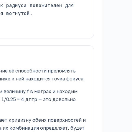
ак радиуса положителен для
ля вогнутой.
ние её способности преломлять
лиже к ней находится точка фокуса.
 величину f в метрах и находим
 = 1/0.25 = 4 дптр — это довольно
ет кривизну обеих поверхностей и
а их комбинация определяет, будет