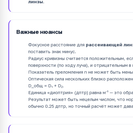
линзы
.
Важные нюансы
Фокусное расстояние для
рассеивающей лин
поставить знак минус.
Радиус кривизны считается положительным, есл
поверхности (по ходу луча), и отрицательным в
Показатель преломления n не может быть меньше
Оптическая сила нескольких близко расположен
D_общ = D₁ + D₂.
Единица «диоптрия» (дптр) равна м⁻¹ — это обр
Результат может быть нецелым числом, что нор
обычно 0.25 дптр, но точный расчёт может дава