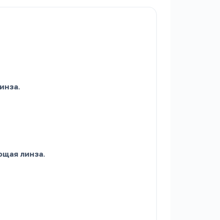
инза
.
ющая линза
.