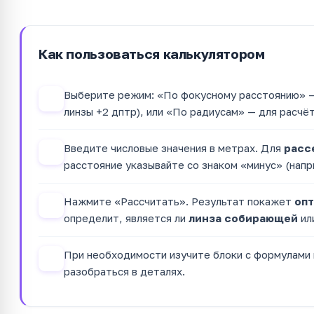
Как пользоваться калькулятором
Выберите режим: «По фокусному расстоянию» — е
1
линзы +2 дптр), или «По радиусам» — для расчё
Введите числовые значения в метрах. Для
расс
2
расстояние указывайте со знаком «минус» (напри
Нажмите «Рассчитать». Результат покажет
опт
3
определит, является ли
линза собирающей
ил
При необходимости изучите блоки с формулами 
4
разобраться в деталях.