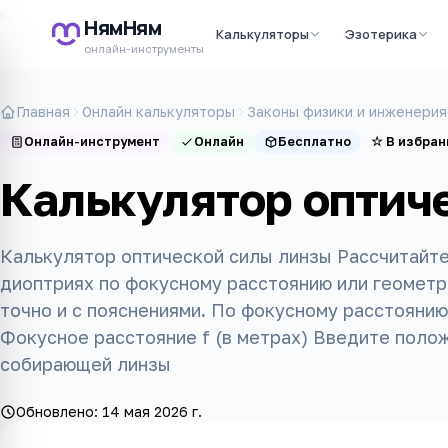
НямНям
Калькуляторы
Эзотерика
онлайн-инструменты
Главная
Онлайн калькуляторы
Законы физики и инженерия
Онлайн-инструмент
Онлайн
Бесплатно
☆
В избран
Калькулятор оптич
Калькулятор оптической силы линзы Рассчитайте
диоптриях по фокусному расстоянию или геомет
точно и с пояснениями. По фокусному расстояни
Фокусное расстояние f (в метрах) Введите поло
собирающей линзы
Обновлено:
14 мая 2026 г.