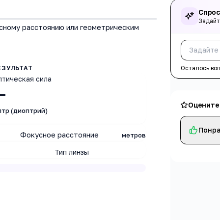
Спрос
Задайт
усному расстоянию или геометрическим
Осталось во
птическая сила
—
Оцените
птр (диоптрий)
Понра
Фокусное расстояние
метров
Тип линзы