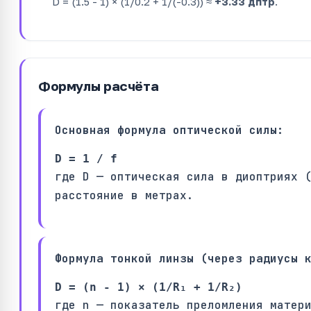
D = (1.5 - 1) × (1/0.2 + 1/(-0.3)) ≈
+3.33 дптр
.
Формулы расчёта
Основная формула оптической силы:
D = 1 / f
где D — оптическая сила в диоптриях 
расстояние в метрах.
Формула тонкой линзы (через радиусы 
D = (n - 1) × (1/R₁ + 1/R₂)
где n — показатель преломления матер