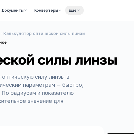
Документы
Конвертеры
Ещё
Калькулятор оптической силы линзы
ное
еской силы линзы
 оптическую силу линзы в
рическим параметрам — быстро,
ю По радиусам и показателю
жительное значение для