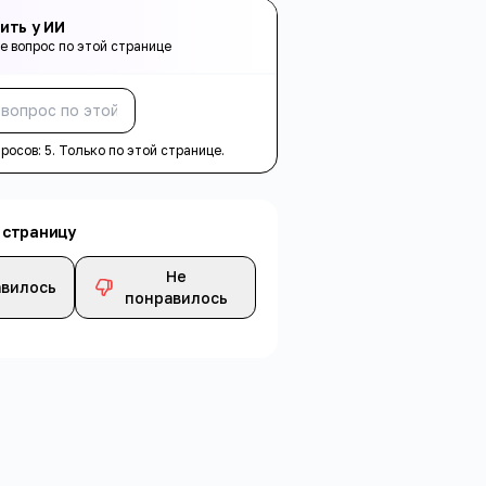
ить у ИИ
е вопрос по этой странице
Спросить
просов:
5
. Только по этой странице.
 страницу
Не
вилось
понравилось