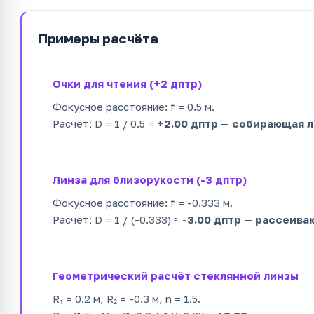
Примеры расчёта
Очки для чтения (+2 дптр)
Фокусное расстояние: f = 0.5 м.
Расчёт: D = 1 / 0.5 =
+2.00 дптр
—
собирающая л
Линза для близорукости (-3 дптр)
Фокусное расстояние: f = -0.333 м.
Расчёт: D = 1 / (-0.333) ≈
-3.00 дптр
—
рассеива
Геометрический расчёт стеклянной линзы
R₁ = 0.2 м, R₂ = -0.3 м, n = 1.5.