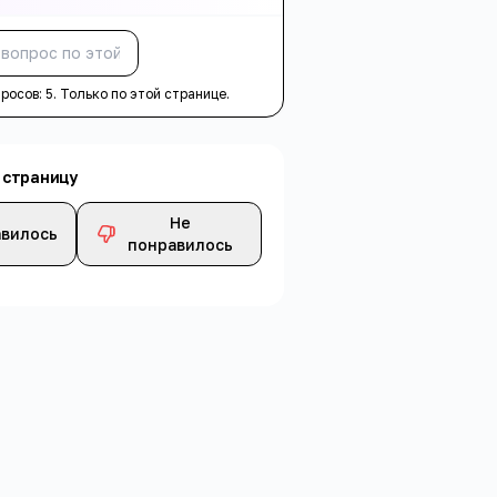
Спросить
просов:
5
. Только по этой странице.
 страницу
Не
вилось
понравилось