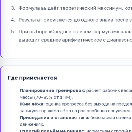
Формула выдаёт теоретический максимум, кот
Результат округляется до одного знака после 
При выборе «Среднее по всем формулам» каль
выводит среднее арифметическое с диапазоно
Где применяется
Планирование тренировок:
расчёт рабочих весов
массы (70–85% от 1ПМ).
Жим лёжа:
оценка прогресса без выхода на преде
калькулятор жима лёжа на раз особенно популярен 
Приседания и становая тяга:
безопасная оценка 
движениях.
Строгий подъём на бицепс:
нормативы строгий п