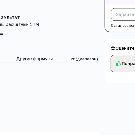
аш расчётный 1ПМ
Осталось во
—
Оцените
Другие формулы
кг (диапазон)
Понра