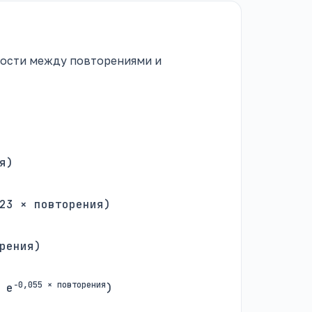
мости между повторениями и
я)
23 × повторения)
рения)
−0,055 × повторения
 e
)