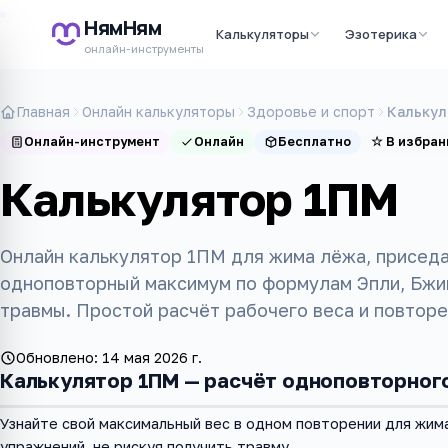
НямНям
Калькуляторы
Эзотерика
онлайн-инструменты
Главная
Онлайн калькуляторы
Здоровье и спорт
Калькул
Онлайн-инструмент
Онлайн
Бесплатно
☆
В избран
Калькулятор 1ПМ
Онлайн калькулятор 1ПМ для жима лёжа, приседан
одноповторный максимум по формулам Эпли, Бжиц
травмы. Простой расчёт рабочего веса и повторе
Обновлено:
14 мая 2026 г.
Калькулятор 1ПМ — расчёт одноповторног
Узнайте свой максимальный вес в одном повторении для жима
упражнений, не рискуя получить травму.