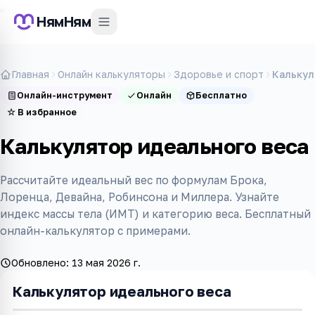
НямНям
Главная
Онлайн калькуляторы
Здоровье и спорт
Калькул
Онлайн-инструмент
Онлайн
Бесплатно
☆
В избранное
Калькулятор идеального веса
Рассчитайте идеальный вес по формулам Брока,
Лоренца, Девайна, Робинсона и Миллера. Узнайте
индекс массы тела (ИМТ) и категорию веса. Бесплатный
онлайн-калькулятор с примерами.
Обновлено:
13 мая 2026 г.
Калькулятор идеального веса