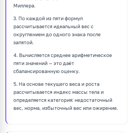
Миллера.
3. По каждой из пяти формул
рассчитывается идеальный вес с
округлением до одного знака после
запятой.
4. Вычисляется среднее арифметическое
пяти значений — это даёт
сбалансированную оценку.
5. На основе текущего веса и роста
рассчитывается индекс массы тела и
определяется категория: недостаточный
вес, норма, избыточный вес или ожирение.