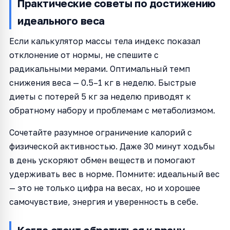
Практические советы по достижению
идеального веса
Если калькулятор массы тела индекс показал
отклонение от нормы, не спешите с
радикальными мерами. Оптимальный темп
снижения веса — 0.5–1 кг в неделю. Быстрые
диеты с потерей 5 кг за неделю приводят к
обратному набору и проблемам с метаболизмом.
Сочетайте разумное ограничение калорий с
физической активностью. Даже 30 минут ходьбы
в день ускоряют обмен веществ и помогают
удерживать вес в норме. Помните: идеальный вес
— это не только цифра на весах, но и хорошее
самочувствие, энергия и уверенность в себе.