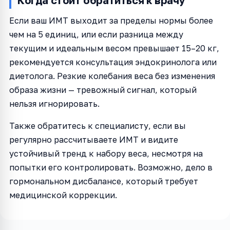
Когда стоит обратиться к врачу
Если ваш ИМТ выходит за пределы нормы более
чем на 5 единиц, или если разница между
текущим и идеальным весом превышает 15–20 кг,
рекомендуется консультация эндокринолога или
диетолога. Резкие колебания веса без изменения
образа жизни — тревожный сигнал, который
нельзя игнорировать.
Также обратитесь к специалисту, если вы
регулярно рассчитываете ИМТ и видите
устойчивый тренд к набору веса, несмотря на
попытки его контролировать. Возможно, дело в
гормональном дисбалансе, который требует
медицинской коррекции.