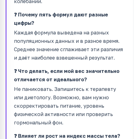
колебаний.
❓ Почему пять формул дают разные
цифры?
Каждая формула выведена на разных
популяционных данных и в разное время.
Среднее значение сглаживает эти различия
и даёт наиболее взвешенный результат.
❓ Что делать, если мой вес значительно
отличается от идеального?
Не паниковать. Запишитесь к терапевту
или диетологу. Возможно, вам нужно
скорректировать питание, уровень
физической активности или проверить
гормональный фон.
❓ Влияет ли рост на индекс массы тела?