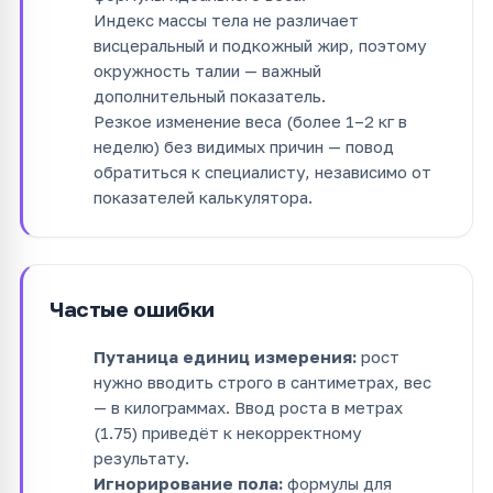
Индекс массы тела не различает
висцеральный и подкожный жир, поэтому
окружность талии — важный
дополнительный показатель.
Резкое изменение веса (более 1–2 кг в
неделю) без видимых причин — повод
обратиться к специалисту, независимо от
показателей калькулятора.
Частые ошибки
Путаница единиц измерения:
рост
нужно вводить строго в сантиметрах, вес
— в килограммах. Ввод роста в метрах
(1.75) приведёт к некорректному
результату.
Игнорирование пола:
формулы для