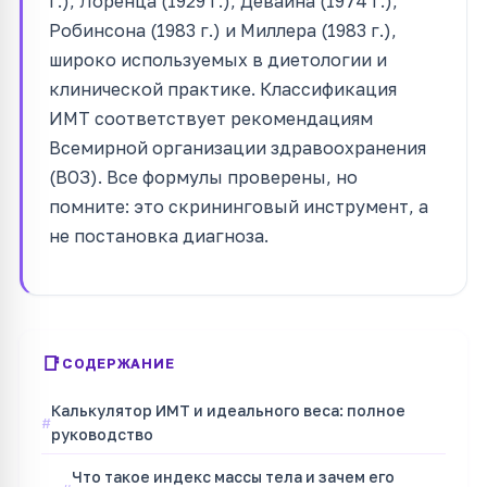
г.), Лоренца (1929 г.), Девайна (1974 г.),
Робинсона (1983 г.) и Миллера (1983 г.),
широко используемых в диетологии и
клинической практике. Классификация
ИМТ соответствует рекомендациям
Всемирной организации здравоохранения
(ВОЗ). Все формулы проверены, но
помните: это скрининговый инструмент, а
не постановка диагноза.
СОДЕРЖАНИЕ
Калькулятор ИМТ и идеального веса: полное
руководство
Что такое индекс массы тела и зачем его