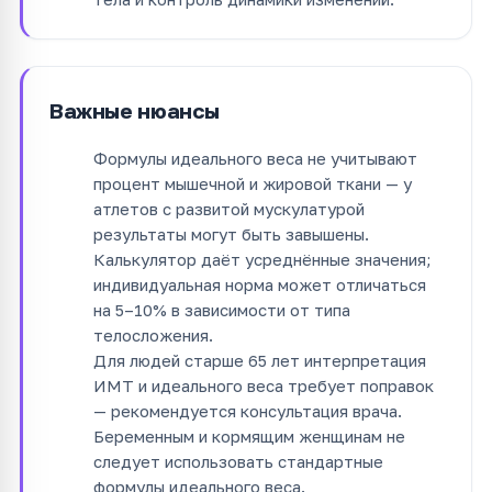
Важные нюансы
Формулы идеального веса не учитывают
процент мышечной и жировой ткани — у
атлетов с развитой мускулатурой
результаты могут быть завышены.
Калькулятор даёт усреднённые значения;
индивидуальная норма может отличаться
на 5–10% в зависимости от типа
телосложения.
Для людей старше 65 лет интерпретация
ИМТ и идеального веса требует поправок
— рекомендуется консультация врача.
Беременным и кормящим женщинам не
следует использовать стандартные
формулы идеального веса.