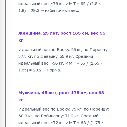
идеальный вес: ~76 кг. ИМТ = 95 / (1.8 ×
1.8) = 29.3 — избыточный вес.
Женщина, 25 лет, рост 165 см, вес 55
кг
Идеальный вес по Броку: 55 кг, по Лоренцу:
57.5 кг, по Девайну: 55.9 кг. Средний
идеальный вес: ~56 кг. ИМТ = 55 / (1.65 ×
1.65) = 20.2 — норма.
Мужчина, 45 лет, рост 175 см, вес 68
кг
Идеальный вес по Броку: 75 кг, по Лоренцу:
68.8 кг, по Робинсону: 71.2 кг. Средний
идеальный вес: ~72 кг. ИМТ = 68 / (1.75 ×