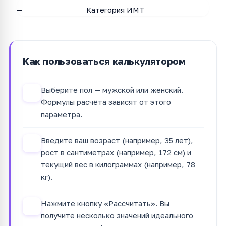
—
Категория ИМТ
Как пользоваться калькулятором
Выберите пол — мужской или женский.
1
Формулы расчёта зависят от этого
параметра.
Введите ваш возраст (например, 35 лет),
2
рост в сантиметрах (например, 172 см) и
текущий вес в килограммах (например, 78
кг).
Нажмите кнопку «Рассчитать». Вы
3
получите несколько значений идеального