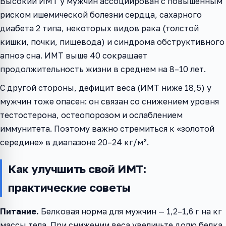
Высокий ИМТ у мужчин ассоциирован с повышенным
риском ишемической болезни сердца, сахарного
диабета 2 типа, некоторых видов рака (толстой
кишки, почки, пищевода) и синдрома обструктивного
апноэ сна. ИМТ выше 40 сокращает
продолжительность жизни в среднем на 8–10 лет.
С другой стороны, дефицит веса (ИМТ ниже 18,5) у
мужчин тоже опасен: он связан со снижением уровня
тестостерона, остеопорозом и ослаблением
иммунитета. Поэтому важно стремиться к «золотой
середине» в диапазоне 20–24 кг/м².
Как улучшить свой ИМТ:
практические советы
Питание.
Белковая норма для мужчин — 1,2–1,6 г на кг
массы тела. При снижении веса увеличьте долю белка