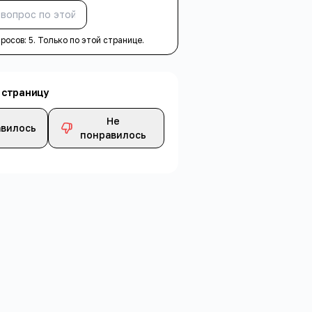
Спросить
просов:
5
. Только по этой странице.
 страницу
Не
вилось
понравилось