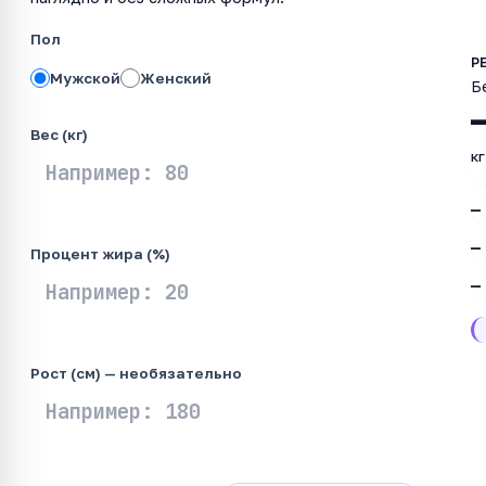
Пол
Мужской
Женский
Б
Вес (кг)
кг
—
—
Процент жира (%)
—
Рост (см) — необязательно