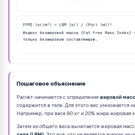
FFMI (кг/м²) = LBM (кг) / (Рост (м))²
Индекс безжировой массы (Fat Free Mass Index) 
только безжировую составляющую.
Пошаговое объяснение
Расчёт начинается с определения
жировой мас
содержится в теле. Для этого вес умножается н
Например, при весе 80 кг и 20% жира жировая м
Затем из общего веса вычитается жировая масс
тела (LBM)
. Это всё, что не является жиром: м