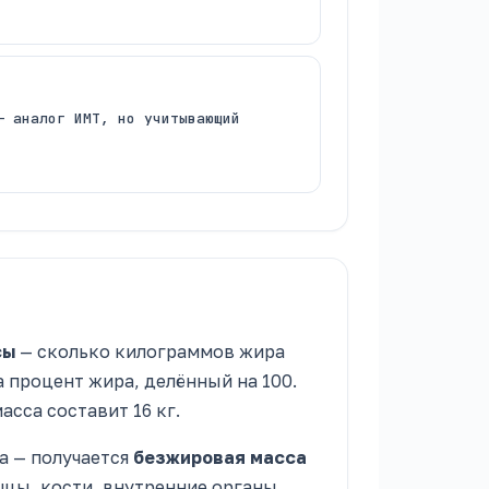
— аналог ИМТ, но учитывающий
сы
— сколько килограммов жира
а процент жира, делённый на 100.
асса составит 16 кг.
а — получается
безжировая масса
ышцы, кости, внутренние органы,