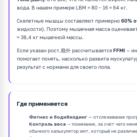
вода. В нашем примере LBM = 80 − 16 = 64 кг.
Скелетные мышцы составляют примерно
60% о
жидкости). Поэтому мышечная масса оценивается
≈ 38,4 кг мышечной массы.
Если указан рост,额外 рассчитывается
FFMI
— ин
помогает понять, насколько развита мускулату
результат с нормами для своего пола.
Где применяется
Фитнес и бодибилдинг
— отслеживание прогр
Контроль веса
— понимание, за счёт чего меня
обычного калькулятор имт, который не различае