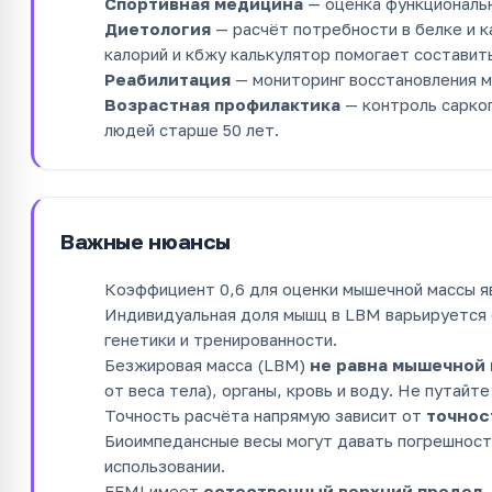
Спортивная медицина
— оценка функциональн
Диетология
— расчёт потребности в белке и к
калорий и кбжу калькулятор помогает составить
Реабилитация
— мониторинг восстановления м
Возрастная профилактика
— контроль саркоп
людей старше 50 лет.
Важные нюансы
Коэффициент 0,6 для оценки мышечной массы 
Индивидуальная доля мышц в LBM варьируется 
генетики и тренированности.
Безжировая масса (LBM)
не равна мышечной
от веса тела), органы, кровь и воду. Не путайте
Точность расчёта напрямую зависит от
точнос
Биоимпедансные весы могут давать погрешност
использовании.
FFMI имеет
естественный верхний предел
.