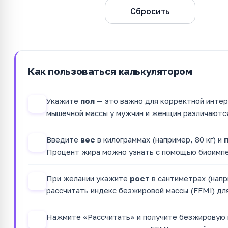
Рассчитать
Сбросить
Как пользоваться калькулятором
Укажите
пол
— это важно для корректной интер
1
мышечной массы у мужчин и женщин различаютс
Введите
вес
в килограммах (например, 80 кг) и
2
Процент жира можно узнать с помощью биоимпе
При желании укажите
рост
в сантиметрах (напр
3
рассчитать индекс безжировой массы (FFMI) для
Нажмите «Рассчитать» и получите безжировую 
4