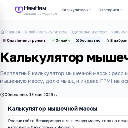
НямНям
Калькуляторы
Эзотерика
онлайн-инструменты
Главная
Онлайн калькуляторы
Здоровье и спорт
Калькул
Онлайн-инструмент
Онлайн
Бесплатно
☆
В избран
Калькулятор мыше
Бесплатный калькулятор мышечной массы: рассч
мышечную массу, долю мышц и индекс FFMI на осн
Обновлено:
13 мая 2026 г.
Калькулятор мышечной массы
Рассчитайте безжировую и мышечную массу тела на основ
наглядно и без сложных формул.