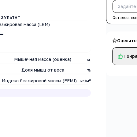
Осталось во
езжировая масса (LBM)
—
Оцените
Понра
Мышечная масса (оценка)
кг
Доля мышц от веса
%
Индекс безжировой массы (FFMI)
кг/м²