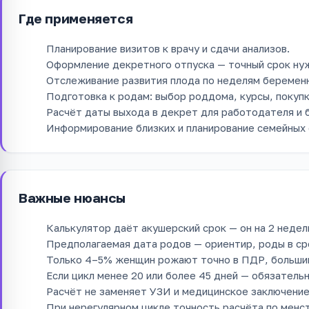
Где применяется
Планирование визитов к врачу и сдачи анализов.
Оформление декретного отпуска — точный срок ну
Отслеживание развития плода по неделям беремен
Подготовка к родам: выбор роддома, курсы, покуп
Расчёт даты выхода в декрет для работодателя и 
Информирование близких и планирование семейных 
Важные нюансы
Калькулятор даёт акушерский срок — он на 2 недел
Предполагаемая дата родов — ориентир, роды в ср
Только 4–5% женщин рожают точно в ПДР, большин
Если цикл менее 20 или более 45 дней — обязатель
Расчёт не заменяет УЗИ и медицинское заключение
При нерегулярном цикле точность расчёта по менс