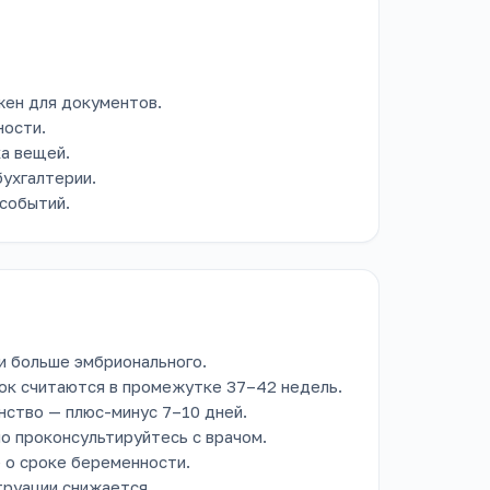
жен для документов.
ности.
ка вещей.
бухгалтерии.
событий.
и больше эмбрионального.
ок считаются в промежутке 37–42 недель.
ство — плюс-минус 7–10 дней.
но проконсультируйтесь с врачом.
 о сроке беременности.
труации снижается.