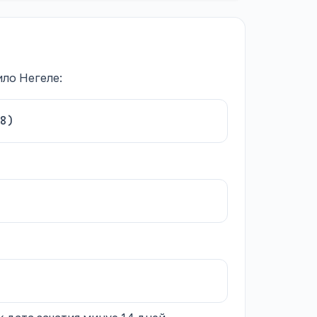
ло Негеле:
8)