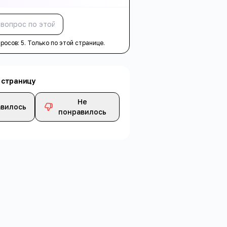
Спросить
просов:
5
. Только по этой странице.
 страницу
Не
вилось
понравилось