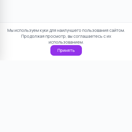
Мы используем куки для наилучшего пользования сайтом.
Продолжая просмотр, вы соглашаетесь с их
использованием.
Принять
Отказ от ответственности
Политика конфиденциальности
Пользовательское соглашение
О проекте
Cookie
Контакты
©
2026
НямНям. Все права защищены.