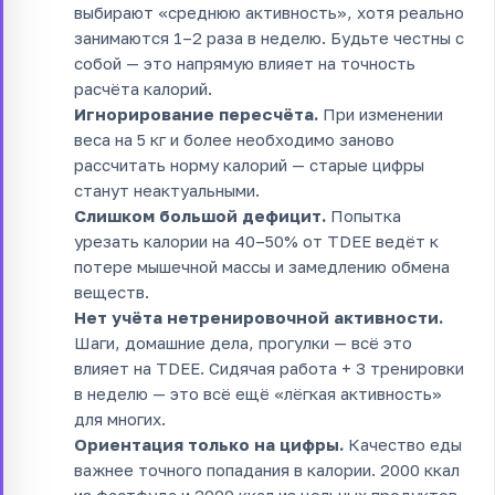
выбирают «среднюю активность», хотя реально
занимаются 1–2 раза в неделю. Будьте честны с
собой — это напрямую влияет на точность
расчёта калорий.
Игнорирование пересчёта.
При изменении
веса на 5 кг и более необходимо заново
рассчитать норму калорий — старые цифры
станут неактуальными.
Слишком большой дефицит.
Попытка
урезать калории на 40–50% от TDEE ведёт к
потере мышечной массы и замедлению обмена
веществ.
Нет учёта нетренировочной активности.
Шаги, домашние дела, прогулки — всё это
влияет на TDEE. Сидячая работа + 3 тренировки
в неделю — это всё ещё «лёгкая активность»
для многих.
Ориентация только на цифры.
Качество еды
важнее точного попадания в калории. 2000 ккал
из фастфуда и 2000 ккал из цельных продуктов