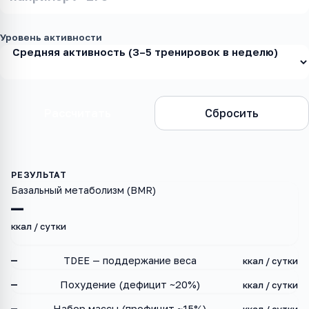
Уровень активности
Рассчитать
Сбросить
Базальный метаболизм (BMR)
—
ккал / сутки
—
TDEE — поддержание веса
ккал / сутки
—
Похудение (дефицит ~20%)
ккал / сутки
—
Набор массы (профицит ~15%)
ккал / сутки