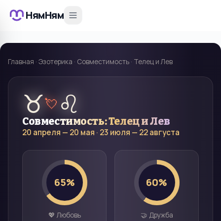
НямНям
Главная
·
Эзотерика
·
Совместимость
·
Телец и Лев
♉
♌
💘
Совместимость:
Телец
и
Лев
20 апреля — 20 мая
·
23 июля — 22 августа
65
%
60
%
💖 Любовь
🤝 Дружба