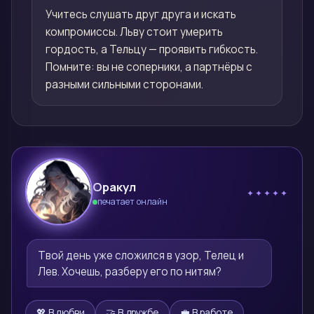
Учитесь слушать друг друга и искать
компромиссы. Льву стоит умерить
гордость, а Тельцу — проявить гибкость.
Помните: вы не соперники, а партнёры с
разными сильными сторонами.
Оракул
✦✦✦✦✦
печатает онлайн
🔮
Твой день уже сложился в узор, Телец и 
Лев. Хочешь, разберу его по нитям?
💖 В любви
🤝 В дружбе
💼 В работе