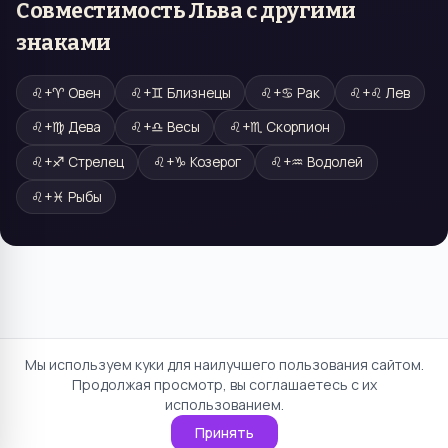
Совместимость
Льва
с другими
знаками
♌
+
♈
Овен
♌
+
♊
Близнецы
♌
+
♋
Рак
♌
+
♌
Лев
♌
+
♍
Дева
♌
+
♎
Весы
♌
+
♏
Скорпион
♌
+
♐
Стрелец
♌
+
♑
Козерог
♌
+
♒
Водолей
♌
+
♓
Рыбы
Мы используем куки для наилучшего пользования сайтом.
Продолжая просмотр, вы соглашаетесь с их
использованием.
Принять