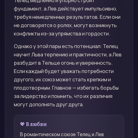
Телец медленно и упорно строит
фундамент, а Лев действует импульсивно,
требуя немедленных результатов. Если они
не договорятся о ролях, могут возникнуть
конфликты из-за упрямства и гордости.
Однако у этой пары есть потенциал: Телец
научит Льва терпению и практичности, а Лев
разбудит в Тельце огонь и уверенность.
Если каждый будет уважать потребности
другого, их союз может стать крепким и
плодотворным. Главное — избегать борьбы
за лидерство и помнить, что их различия
могут дополнять друг друга.
💖 В любви
В романтическом союзе Телец и Лев