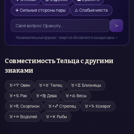
➕ Сильные стороны пары
⚠️ Слабые места
➤
Развлекательный формат · энергия обновляется каждый день ✨
Совместимость
Тельца
с другими
знаками
♉
+
♈
Овен
♉
+
♉
Телец
♉
+
♊
Близнецы
♉
+
♋
Рак
♉
+
♍
Дева
♉
+
♎
Весы
♉
+
♏
Скорпион
♉
+
♐
Стрелец
♉
+
♑
Козерог
♉
+
♒
Водолей
♉
+
♓
Рыбы