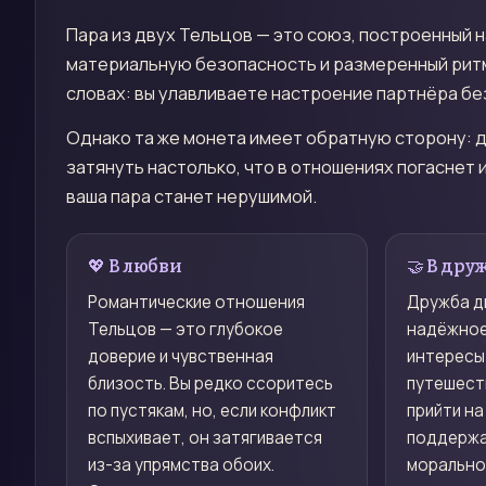
Пара из двух Тельцов — это союз, построенный 
материальную безопасность и размеренный ритм
словах: вы улавливаете настроение партнёра бе
Однако та же монета имеет обратную сторону: д
затянуть настолько, что в отношениях погаснет 
ваша пара станет нерушимой.
💖 В любви
🤝 В дру
Романтические отношения
Дружба д
Тельцов — это глубокое
надёжное
доверие и чувственная
интересы:
близость. Вы редко ссоритесь
путешеств
по пустякам, но, если конфликт
прийти на
вспыхивает, он затягивается
поддержа
из-за упрямства обоих.
морально