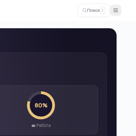
Поиск
/
80
%
💼 Работа