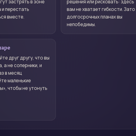
гут застрять в зоне
решения или рисковать: здесь
 и перестать
вам не хватает гибкости. Зато
ся вместе.
долгосрочных планах вы
непобедимы.
паре
те друг другу, что вы
, а не соперники, и
аз в месяц
йте маленькие
ы», чтобы не утонуть