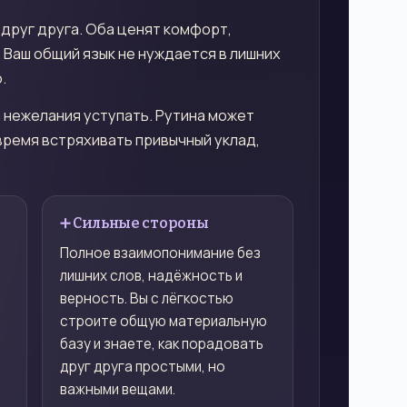
 друг друга. Оба ценят комфорт,
Ваш общий язык не нуждается в лишних
.
а нежелания уступать. Рутина может
овремя встряхивать привычный уклад,
➕ Сильные стороны
Полное взаимопонимание без
лишних слов, надёжность и
верность. Вы с лёгкостью
строите общую материальную
базу и знаете, как порадовать
друг друга простыми, но
важными вещами.