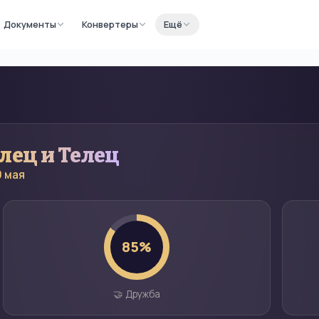
Документы
Конвертеры
Ещё
елец
и
Телец
0 мая
85
%
🤝 Дружба