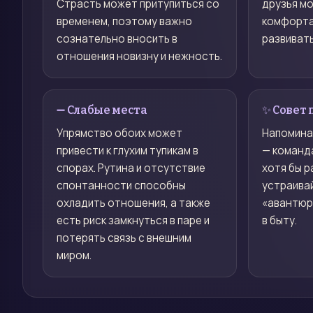
Страсть может притупиться со
друзья мо
временем, поэтому важно
комфорта
сознательно вносить в
развивать
отношения новизну и нежность.
➖ Слабые места
✨ Совет 
Упрямство обоих может
Напоминай
привести к глухим тупикам в
— команда
спорах. Рутина и отсутствие
хотя бы р
спонтанности способны
устраива
охладить отношения, а также
«авантюр
есть риск замкнуться в паре и
в быту.
потерять связь с внешним
миром.