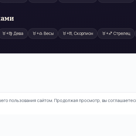
ками
♉
+
♍
Дева
♉
+
♎
Весы
♉
+
♏
Скорпион
♉
+
♐
Стрелец
шего пользования сайтом. Продолжая просмотр, вы соглашаетесь