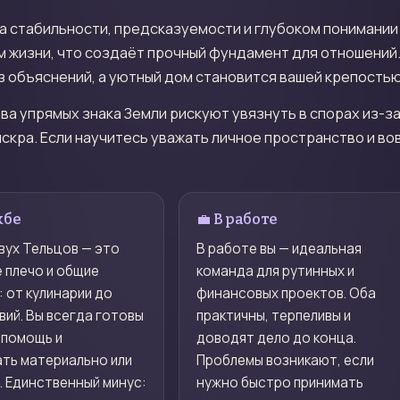
на стабильности, предсказуемости и глубоком понимании
 жизни, что создаёт прочный фундамент для отношений. 
з объяснений, а уютный дом становится вашей крепостью
ва упрямых знака Земли рискуют увязнуть в спорах из-з
искра. Если научитесь уважать личное пространство и в
жбе
💼 В работе
вух Тельцов — это
В работе вы — идеальная
 плечо и общие
команда для рутинных и
 от кулинарии до
финансовых проектов. Оба
ий. Вы всегда готовы
практичны, терпеливы и
 помощь и
доводят дело до конца.
ть материально или
Проблемы возникают, если
. Единственный минус:
нужно быстро принимать