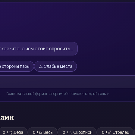
у кое-что, о чём стоит спросить…
 стороны пары
⚠️ Слабые места
Развлекательный формат · энергия обновляется каждый день ✨
ками
♉
+
♍
Дева
♉
+
♎
Весы
♉
+
♏
Скорпион
♉
+
♐
Стрелец