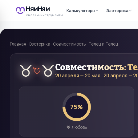
НямНям
Калькуляторы
Эзотерика
онлайн-инструменты
Главная
·
Эзотерика
·
Совместимость
·
Телец и Телец
♉
♉
Совместимость:
Т
💘
20 апреля — 20 мая
·
20 апреля — 2
75
%
💖 Любовь