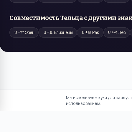
Совместимость
Тельца
с другими зна
♉
+
♈
Овен
♉
+
♊
Близнецы
♉
+
♋
Рак
♉
+
♌
Лев
Мы используем куки для наилуч
использованием.