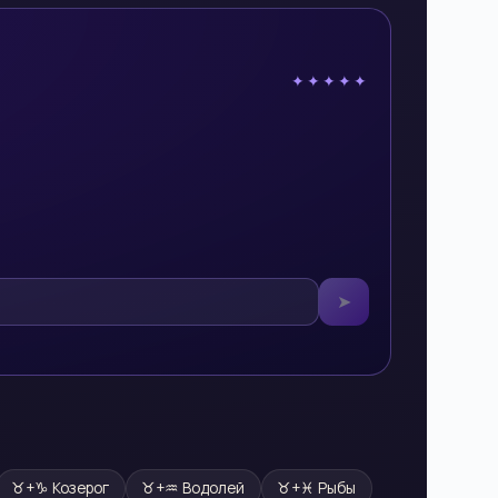
✦✦✦✦✦
➤
♉
+
♑
Козерог
♉
+
♒
Водолей
♉
+
♓
Рыбы