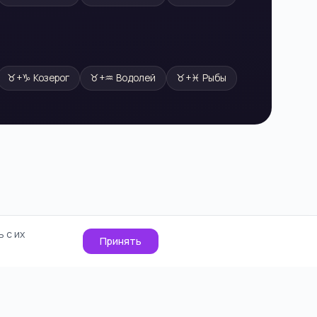
♉
+
♑
Козерог
♉
+
♒
Водолей
♉
+
♓
Рыбы
 с их
Принять