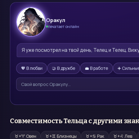
Оракул
печатает онлайн
🔮
Я уже посмотрел на твой день, Телец и Телец. Виж
💖 В любви
🤝 В дружбе
💼 В работе
➕ Сильные
Совместимость
Тельца
с другими зна
♉
+
♈
Овен
♉
+
♊
Близнецы
♉
+
♋
Рак
♉
+
♌
Лев