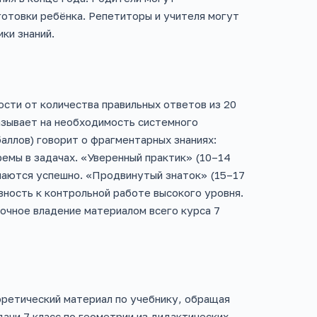
готовки ребёнка. Репетиторы и учителя могут
ки знаний.
ости от количества правильных ответов из 20
азывает на необходимость системного
аллов) говорит о фрагментарных знаниях:
ремы в задачах. «Уверенный практик» (10–14
ешаются успешно. «Продвинутый знаток» (15–17
ность к контрольной работе высокого уровня.
очное владение материалом всего курса 7
ретический материал по учебнику, обращая
ачи 7 класс по геометрии из дидактических