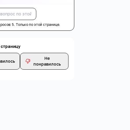
Спросить
просов:
5
. Только по этой странице.
 страницу
Не
вилось
понравилось