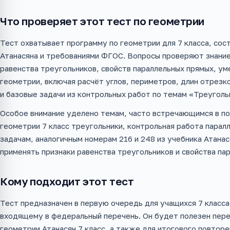
Что проверяет этот тест по геометрии
Тест охватывает программу по геометрии для 7 класса, сост
Атанасяна и требованиями ФГОС. Вопросы проверяют знание
равенства треугольников, свойств параллельных прямых, ум
геометрии, включая расчёт углов, периметров, длин отрезк
и базовые задачи из контрольных работ по темам «Треуголь
Особое внимание уделено темам, часто встречающимся в по
геометрии 7 класс треугольники, контрольная работа парал
задачам, аналогичным номерам 216 и 248 из учебника Атана
применять признаки равенства треугольников и свойства па
Кому подходит этот тест
Тест предназначен в первую очередь для учащихся 7 класс
входящему в федеральный перечень. Он будет полезен пере
геометрии Атанасян 7 класс, а также для итогового повторе