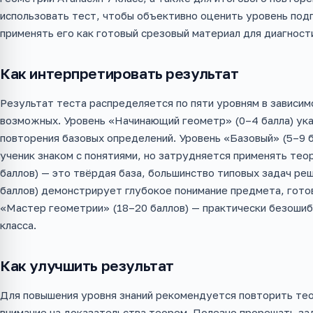
использовать тест, чтобы объективно оценить уровень под
применять его как готовый срезовый материал для диагности
Как интерпретировать результат
Результат теста распределяется по пяти уровням в зависим
возможных. Уровень «Начинающий геометр» (0–4 балла) ук
повторения базовых определений. Уровень «Базовый» (5–9 б
ученик знаком с понятиями, но затрудняется применять тео
баллов) — это твёрдая база, большинство типовых задач р
баллов) демонстрирует глубокое понимание предмета, готов
«Мастер геометрии» (18–20 баллов) — практически безошиб
класса.
Как улучшить результат
Для повышения уровня знаний рекомендуется повторить тео
внимание на доказательства теорем. Полезно прорешать зад