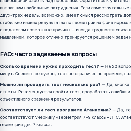
планомерной работы над пробелами. Обратитесь к учителю 
вызвавшим наибольшие затруднения. Если самостоятельные з
двух-трёх недель, возможно, имеет смысл рассмотреть доп
стабильно низких результатах по геометрии на фоне нормал
с педагогом возможные причины — иногда трудности связан
мышлением, которое отлично тренируется решением задач н
FAQ: часто задаваемые вопросы
Сколько времени нужно проходить тест?
— На 20 вопро
минут. Спешить не нужно, тест не ограничен по времени, ва
Можно ли проходить тест несколько раз?
— Да, кнопка
ответы. Рекомендуется пройти тест, проработать ошибки и
объективного сравнения результатов.
Соответствует ли тест программе Атанасяна?
— Да, те
соответствуют учебнику «Геометрия 7–9 классы» Л. С. Атан
геометрии для 7 класса.