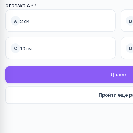
отрезка AB?
A
B
2 см
C
D
10 см
Далее
Пройти ещё р