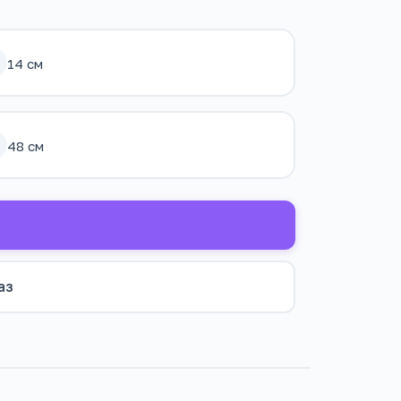
14 см
48 см
аз