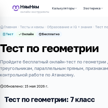
НямНям
Калькуляторы
Эзотерика
онлайн-инструменты
Главная
Тесты и квизы
Образование и IQ + знания
Тест п
Тест
Онлайн
Бесплатно
Тест по геометрии
Пройдите бесплатный онлайн-тест по геометрии 
треугольникам, параллельным прямым, признакам
контрольной работе по Атанасяну.
Обновлено:
15 мая 2026 г.
Тест по геометрии: 7 класс