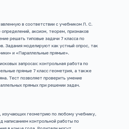
авленную в соответствии с учебником Л. С.
 определений, аксиом, теорем, признаков
ение решать типовые задачи 7 класса по
ов. Задания моделируют как устный опрос, так
ники» и «Параллельные прямые».
исковых запросах: контрольная работа по
лельные прямые 7 класс геометрия, а также
сяна. Тест позволяет проверить умение
раллельных прямых при решении задач.
а, изучающих геометрию по любому учебнику,
д написанием контрольной работы по
ния в конце года. Родители могут